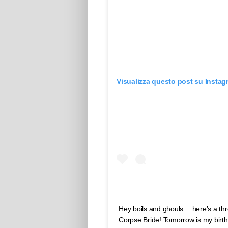
Visualizza questo post su Instag
Hey boils and ghouls… here’s a th
Corpse Bride! Tomorrow is my birthd