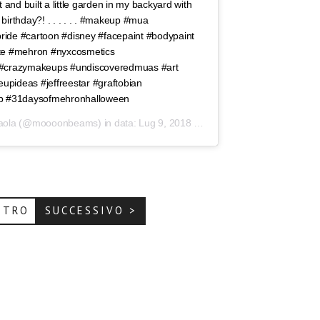
nd built a little garden in my backyard with
rthday?! . . . . . . #makeup #mua
ride #cartoon #disney #facepaint #bodypaint
rte #mehron #nyxcosmetics
#crazymakeups #undiscoveredmuas #art
keupideas #jeffreestar #graftobian
p #31daysofmehronhalloween
aola
(@moooonbeams) in data:
Lug 9, 2018 at 2:08 PDT
ETRO
SUCCESSIVO >