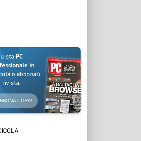
quista
PC
fessionale
in
cola o abbonati
 rivista.
BBONATI ORA!
DICOLA