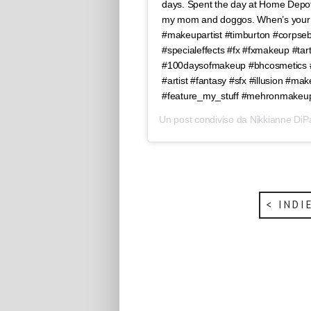
days. Spent the day at Home Depot a
my mom and doggos. When’s your bi
#makeupartist #timburton #corpseb
#specialeffects #fx #fxmakeup #ta
#100daysofmakeup #bhcosmetics 
#artist #fantasy #sfx #illusion #ma
#feature_my_stuff #mehronmakeu
Un post condiviso da
Nikkianne DiP
< INDI