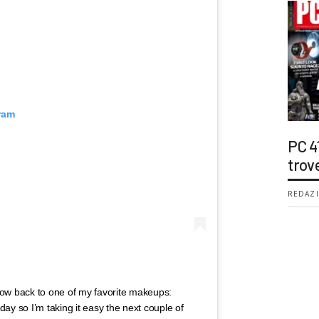
ram
PC 4
trov
REDAZI
row back to one of my favorite makeups:
ay so I’m taking it easy the next couple of