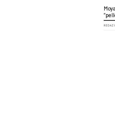
Moya
“pell
REDAZI