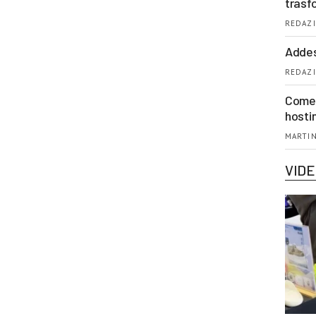
trasf
REDAZI
Addes
REDAZI
Come 
hosti
MARTIN
VID