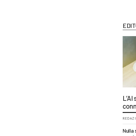
EDIT
L’AI
conn
REDAZI
Nulla 