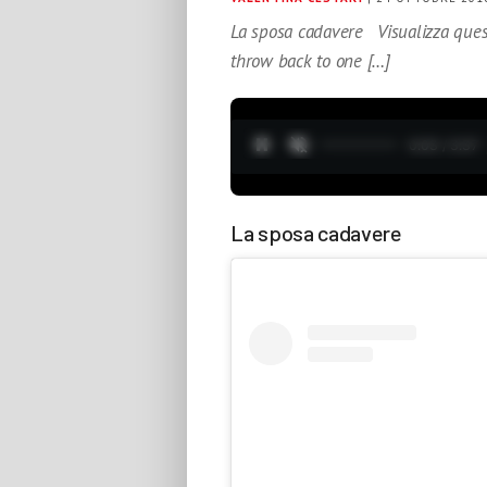
La sposa cadavere Visualizza ques
throw back to one […]
0:04 / 3:37
La sposa cadavere