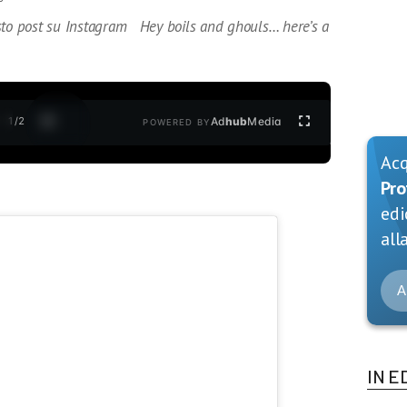
to post su Instagram Hey boils and ghouls… here’s a
1
/
2
Ad
hub
Media
POWERED BY
Ac
Pro
edi
alla
A
IN E