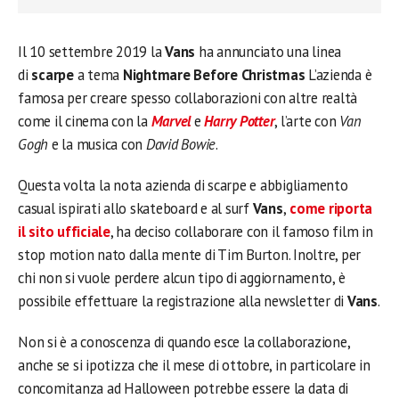
Il 10 settembre 2019 la
Vans
ha annunciato una linea
di
scarpe
a tema
Nightmare Before Christmas
L’azienda è
famosa per creare spesso collaborazioni con altre realtà
come il cinema con la
Marvel
e
Harry Potter
, l’arte con
Van
Gogh
e la musica con
David Bowie
.
Questa volta la nota azienda di scarpe e abbigliamento
casual ispirati allo skateboard e al surf
Vans
,
come riporta
il sito ufficiale
, ha deciso collaborare con il famoso film in
stop motion nato dalla mente di Tim Burton. Inoltre, per
chi non si vuole perdere alcun tipo di aggiornamento, è
possibile effettuare la registrazione alla newsletter di
Vans
.
Non si è a conoscenza di quando esce la collaborazione,
anche se si ipotizza che il mese di ottobre, in particolare in
concomitanza ad Halloween potrebbe essere la data di