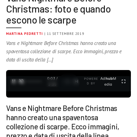
Christmas: foto e quando
escono le scarpe
MARTINA PEDRETTI
| 11 SETTEMBRE 2019
Vans e Nightmare Before Christmas hanno creato una
spaventosa collezione di scarpe. Ecco immagini, prezzo e
data di uscita della […]
0:04 /
Ad
hub
M
POWERE
1
/
2
D BY
3:35
edia
Vans e Nightmare Before Christmas
hanno creato una spaventosa
collezione di scarpe. Ecco immagini,
prezzo e data di uscita della linea.