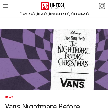
HOW-TO
NEWS
NEWSLETTER
ABBONATI
NEWS
Vans Nightmare Before