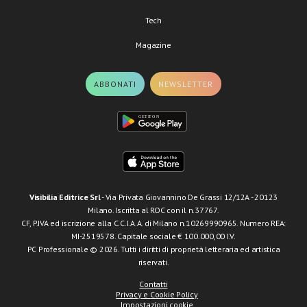
Tech
Magazine
ABBONATI
NEWSLETTER
Visibilia Editrice Srl
- Via Privata Giovannino De Grassi 12/12A - 20123
Milano. Iscritta al ROC con il n.37767.
CF, P.IVA ed iscrizione alla C.C.I.A.A. di Milano n.10269990965. Numero REA:
MI-2519578. Capitale sociale € 100.000,00 I.V.
PC Professionale © 2026. Tutti i diritti di proprietà letteraria ed artistica
riservati.
Contatti
Privacy e Cookie Policy
Impostazioni cookie