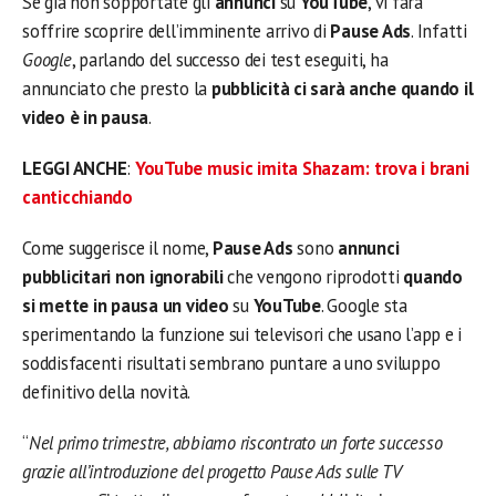
Se già non sopportate gli
annunci
su
YouTube
, vi farà
soffrire scoprire dell’imminente arrivo di
Pause Ads
. Infatti
Google
, parlando del successo dei test eseguiti, ha
annunciato che presto la
pubblicità ci sarà anche quando il
video è in pausa
.
LEGGI ANCHE
:
YouTube music imita Shazam: trova i brani
canticchiando
Come suggerisce il nome,
Pause Ads
sono
annunci
pubblicitari non ignorabili
che vengono riprodotti
quando
si mette in pausa un video
su
YouTube
. Google sta
sperimentando la funzione sui televisori che usano l’app e i
soddisfacenti risultati sembrano puntare a uno sviluppo
definitivo della novità.
“
Nel primo trimestre, abbiamo riscontrato un forte successo
grazie all’introduzione del progetto Pause Ads sulle TV