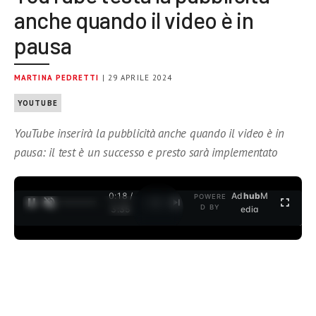
anche quando il video è in
pausa
MARTINA PEDRETTI
| 29 APRILE 2024
YOUTUBE
YouTube inserirà la pubblicità anche quando il video è in
pausa: il test è un successo e presto sarà implementato
0:19 /
Ad
hub
M
POWERE
1
/
2
D BY
3:35
edia