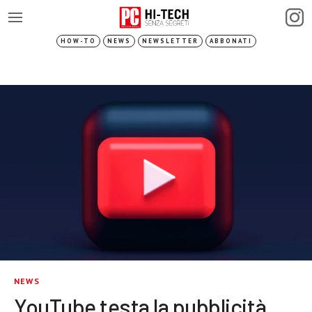
HOW-TO
NEWS
NEWSLETTER
ABBONATI
NEWS
YouTube testa la pubblicità