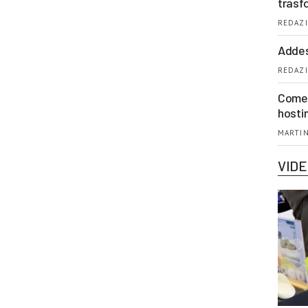
trasf
REDAZI
Addes
REDAZI
Come 
hosti
MARTIN
VID