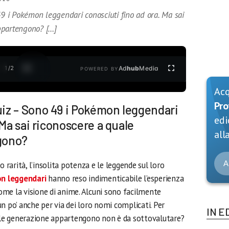
 i Pokémon leggendari conosciuti fino ad ora. Ma sai
ppartengono? […]
1
/
2
Ad
hub
Media
POWERED BY
Ac
Pro
iz – Sono 49 i Pokémon leggendari
edi
 Ma sai riconoscere a quale
alla
gono?
A
o rarità, l’insolita potenza e le leggende sul loro
n leggendari
hanno reso indimenticabile l’esperienza
 come la visione di anime. Alcuni sono facilmente
n po’ anche per via dei loro nomi complicati. Per
IN E
uale generazione appartengono non è da sottovalutare?