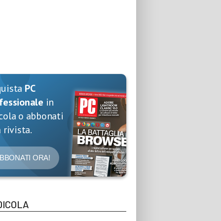
quista
PC
fessionale
in
cola o abbonati
 rivista.
BBONATI ORA!
DICOLA