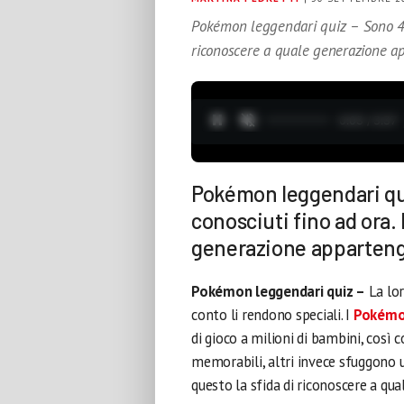
Pokémon leggendari quiz – Sono 49
riconoscere a quale generazione a
0:05 / 3:37
Pokémon leggendari qu
conosciuti fino ad ora.
generazione apparten
Pokémon leggendari quiz –
La lor
conto li rendono speciali. I
Pokémo
di gioco a milioni di bambini, così
memorabili, altri invece sfuggono u
questo la sfida di riconoscere a q