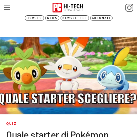
HOW-TO
NEWS
NEWSLETTER
ABBONATI
QUIZ
Quale starter di Pokémon