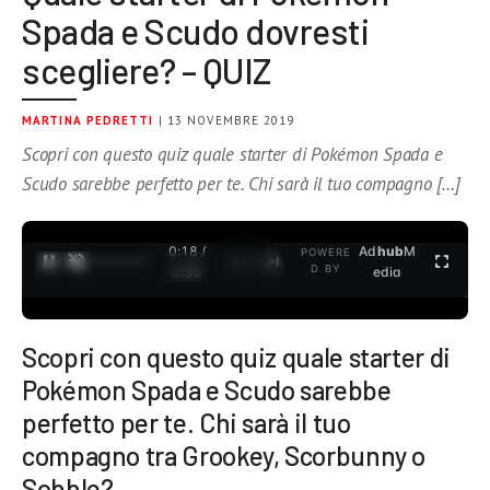
Spada e Scudo dovresti
scegliere? – QUIZ
MARTINA PEDRETTI
| 13 NOVEMBRE 2019
Scopri con questo quiz quale starter di Pokémon Spada e
Scudo sarebbe perfetto per te. Chi sarà il tuo compagno […]
0:19 /
Ad
hub
M
POWERE
1
/
2
D BY
3:35
edia
Scopri con questo quiz quale starter di
Pokémon Spada e Scudo sarebbe
perfetto per te. Chi sarà il tuo
compagno tra Grookey, Scorbunny o
Sobble?