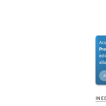
Ac
Pro
edi
alla
A
IN E