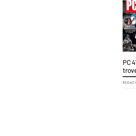
PC 4
trov
REDAZI