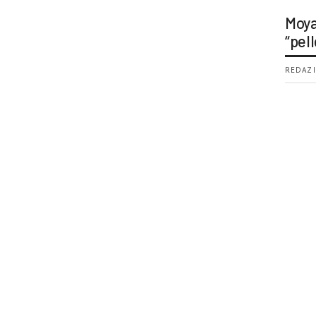
Moya
“pell
REDAZI