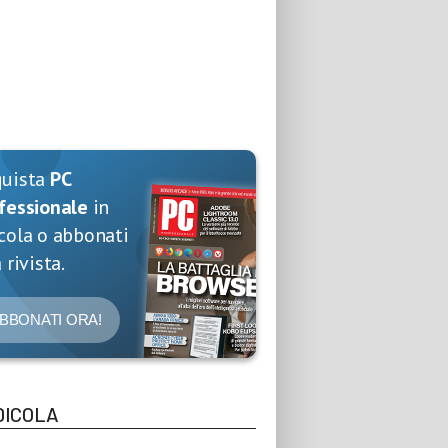
quista
PC
fessionale
in
cola o abbonati
 rivista.
BBONATI ORA!
DICOLA