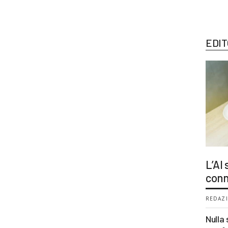
EDIT
L’AI
conn
REDAZI
Nulla 