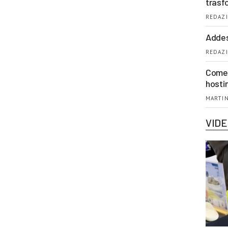
trasf
REDAZI
Addes
REDAZI
Come 
hosti
MARTIN
VID