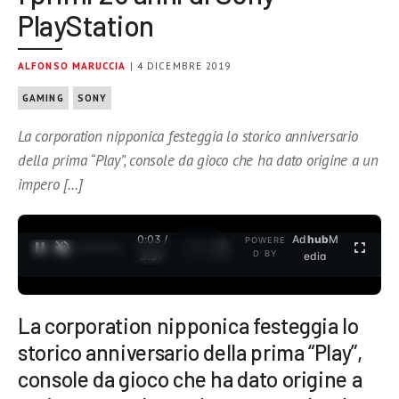
PlayStation
ALFONSO MARUCCIA
| 4 DICEMBRE 2019
GAMING
SONY
La corporation nipponica festeggia lo storico anniversario
della prima “Play”, console da gioco che ha dato origine a un
impero […]
0:04 /
Ad
hub
M
POWERE
1
/
2
D BY
3:37
edia
La corporation nipponica festeggia lo
storico anniversario della prima “Play”,
console da gioco che ha dato origine a