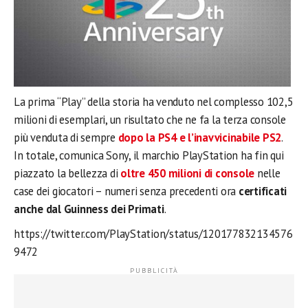
La prima “Play” della storia ha venduto nel complesso 102,5
milioni di esemplari, un risultato che ne fa la terza console
più venduta di sempre
dopo la PS4 e l’inavvicinabile PS2
.
In totale, comunica Sony, il marchio PlayStation ha fin qui
piazzato la bellezza di
oltre 450 milioni di console
nelle
case dei giocatori – numeri senza precedenti ora
certificati
anche dal Guinness dei Primati
.
https://twitter.com/PlayStation/status/120177832134576
9472