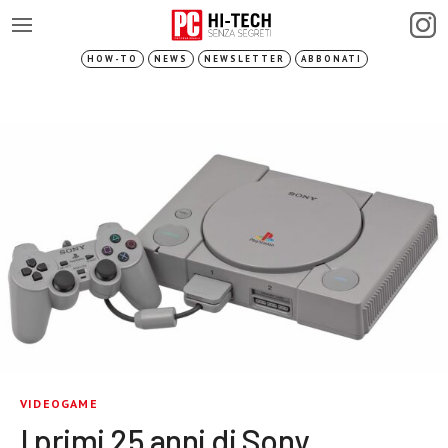
HOW-TO
NEWS
NEWSLETTER
ABBONATI
VIDEOGAME
I primi 25 anni di Sony