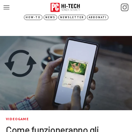
HOW-TO
NEWS
NEWSLETTER
ABBONATI
VIDEOGAME
Come funzioneranno gli