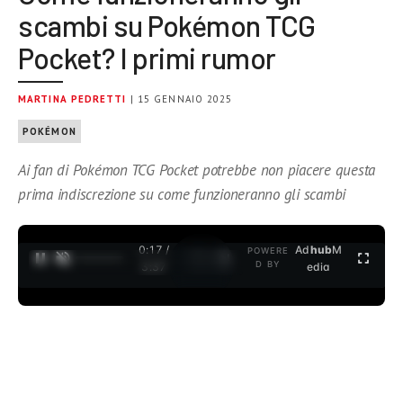
scambi su Pokémon TCG
Pocket? I primi rumor
MARTINA PEDRETTI
| 15 GENNAIO 2025
POKÉMON
Ai fan di Pokémon TCG Pocket potrebbe non piacere questa
prima indiscrezione su come funzioneranno gli scambi
0:17 /
Ad
hub
M
POWERE
1
/
2
D BY
3:37
edia