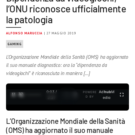
l’ONU riconosce ufficialmente
la patologia
ALFONSO MARUCCIA
| 27 MAGGIO 2019
GAMING
L’Organizzazione Mondiale della Sanità (OMS) ha aggiornato
il suo manuale diagnostico: ora la “dipendenza da
videogiochi” è riconosciuta in maniera […]
0:04 /
Ad
hub
M
POWERE
1
/
2
D BY
3:37
edia
L’Organizzazione Mondiale della Sanità
(OMS) ha aggiornato il suo manuale