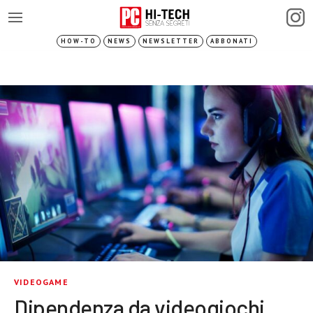
HOW-TO
NEWS
NEWSLETTER
ABBONATI
VIDEOGAME
Dipendenza da videogiochi,