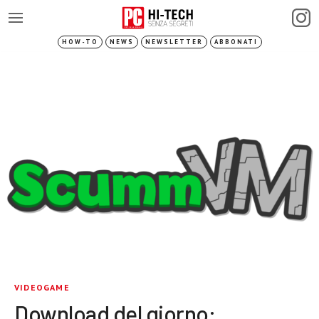
HOW-TO
NEWS
NEWSLETTER
ABBONATI
VIDEOGAME
Download del giorno: