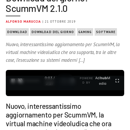
ScummVM 2.1.0
ALFONSO MARUCCIA
| 21 OTTOBRE 2019
DOWNLOAD
DOWNLOAD DEL GIORNO
GAMING
SOFTWARE
Nuovo, interessantissimo aggiornamento per ScummVM, la
virtual machine videoludica che ora supporta, tra le altre
cose, l’esecuzione su sistemi moderni […]
0:04 /
Ad
hub
M
POWERE
1
/
2
D BY
3:37
edia
Nuovo, interessantissimo
aggiornamento per ScummVM, la
virtual machine videoludica che ora