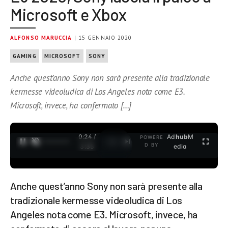
Microsoft e Xbox
ALFONSO MARUCCIA
| 15 GENNAIO 2020
GAMING
MICROSOFT
SONY
Anche quest’anno Sony non sarà presente alla tradizionale
kermesse videoludica di Los Angeles nota come E3.
Microsoft, invece, ha confermato […]
0:24 /
Ad
hub
M
POWERE
1
/
2
D BY
3:35
edia
Anche quest’anno Sony non sarà presente alla
tradizionale kermesse videoludica di Los
Angeles nota come E3. Microsoft, invece, ha