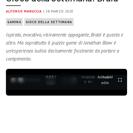
ALFONSO MARUCCIA
| 28 MARZO 2020
GAMING
GIOCO DELLA SETTIMANA
Ispirato, evocativo, visivamente appagante, Braid è questo e
altro. Ma soprattutto il puzzle game di Jonathan Blow è
un’esperienza ludica decisamente frustrante da portare a
compimento.
0:04 /
Ad
hub
M
POWERE
1
/
2
D BY
3:37
edia