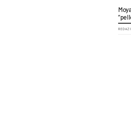
Moya
“pell
REDAZI