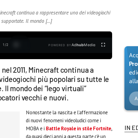
inecraft continua a rappresentare uno dei videogiochi
e supportate. Il mondo […]
1
/
2
Ad
hub
Media
POWERED BY
Ac
Pro
nel 2011, Minecraft continua a
edi
ideogiochi più popolari su tutte le
alla
 Il mondo dei “lego virtuali”
ocatori vecchi e nuovi.
A
Nonostante la nascita e l’affermazione
di nuovi fenomeni videoludici come i
IN E
MOBA e i
Battle Royale in stile Fortnite
,
da quasi dieci anni a questa parte c’è un