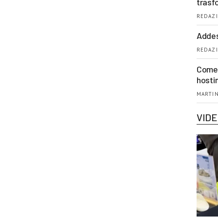
trasf
REDAZI
Addes
REDAZI
Come 
hosti
MARTIN
VID