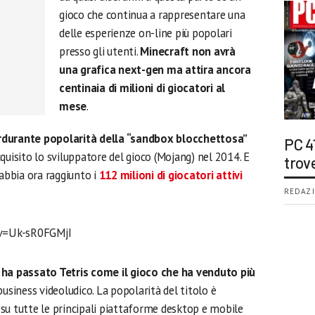
gioco che continua a rappresentare una
delle esperienze on-line più popolari
presso gli utenti.
Minecraft non avrà
una grafica next-gen ma attira ancora
centinaia di milioni di giocatori al
mese
.
rdurante popolarità della “sandbox blocchettosa”
PC 4
quisito lo sviluppatore del gioco (Mojang) nel 2014. E
trov
bbia ora raggiunto i
112 milioni di giocatori attivi
REDAZI
v=Uk-sR0FGMjI
 ha passato Tetris come il gioco che ha venduto più
business videoludico. La popolarità del titolo è
su tutte le principali piattaforme desktop e mobile