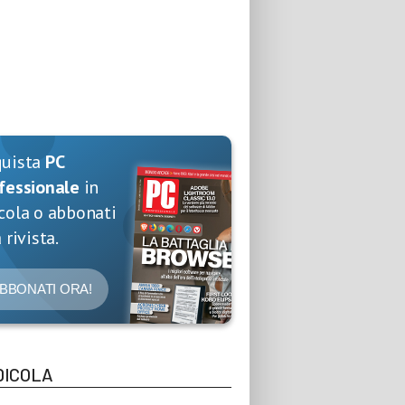
quista
PC
fessionale
in
cola o abbonati
 rivista.
BBONATI ORA!
DICOLA