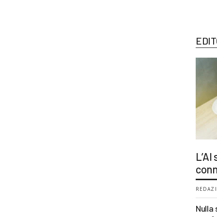
EDIT
L’AI
conn
REDAZI
Nulla 