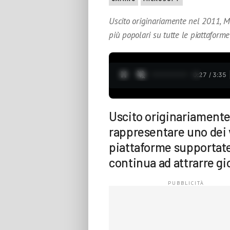
Uscito originariamente nel 2011, M
più popolari su tutte le piattaform
0:28 / 3:35
Uscito originariamente 
rappresentare uno dei v
piattaforme supportate.
continua ad attrarre gi