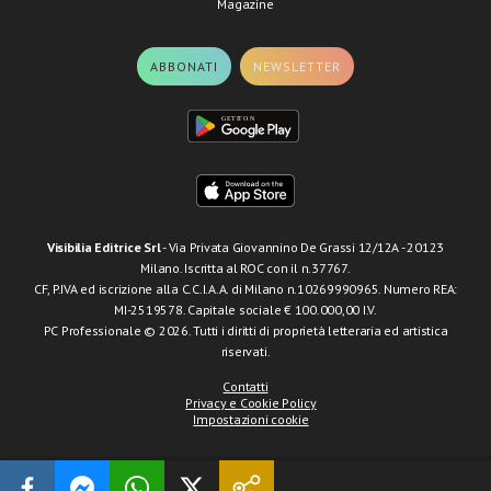
Magazine
ABBONATI
NEWSLETTER
Visibilia Editrice Srl
- Via Privata Giovannino De Grassi 12/12A - 20123
Milano. Iscritta al ROC con il n.37767.
CF, P.IVA ed iscrizione alla C.C.I.A.A. di Milano n.10269990965. Numero REA:
MI-2519578. Capitale sociale € 100.000,00 I.V.
PC Professionale © 2026. Tutti i diritti di proprietà letteraria ed artistica
riservati.
Contatti
Privacy e Cookie Policy
Impostazioni cookie