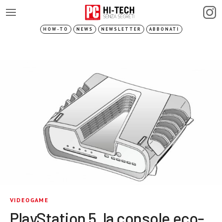
HOW-TO
NEWS
NEWSLETTER
ABBONATI
VIDEOGAME
PlayStation 5, la console eco-