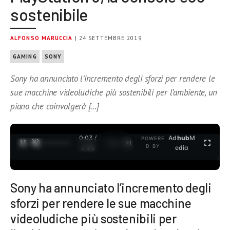
sostenibile
ALFONSO MARUCCIA
| 24 SETTEMBRE 2019
GAMING
SONY
Sony ha annunciato l’incremento degli sforzi per rendere le
sue macchine videoludiche più sostenibili per l’ambiente, un
piano che coinvolgerà […]
0:03 /
Ad
hub
M
POWERE
1
/
2
D BY
3:35
edia
Sony ha annunciato l’incremento degli
sforzi per rendere le sue macchine
videoludiche più sostenibili per