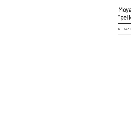
Moya
“pell
REDAZI