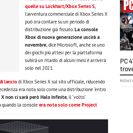
quelle su Lockhart/Xbox Series S
,
l’avventura commerciale di Xbox Series X
può ora contare su un periodo di
distribuzione già fissato.
La console
Xbox di nuova generazione uscirà a
novembre
, dice Microsoft, anche se uno
dei giochi più attesi per la piattaforma
subirà un ritardo di alcuni mesi è arriverà
PC 4
solo nel 2021.
trov
i lancio
di Xbox Series X sul sito ufficiale, riducendo
REDAZI
recedenza era nota solo come una distribuzione “entro
 X non ci sarà però Halo Infinite
, il “volto”
a quando la console
era nota solo come Project