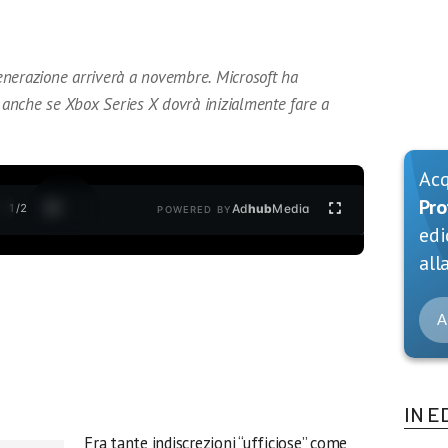
nerazione arriverà a novembre. Microsoft ha
, anche se Xbox Series X dovrà inizialmente fare a
Ac
Pro
1
/
2
Ad
hub
Media
POWERED BY
edi
alla
A
IN E
Fra tante indiscrezioni “ufficiose” come