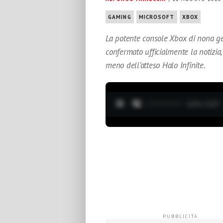
GAMING
MICROSOFT
XBOX
La potente console Xbox di nona ge
confermato ufficialmente la notizia
meno dell’atteso Halo Infinite.
0:04 / 3:37