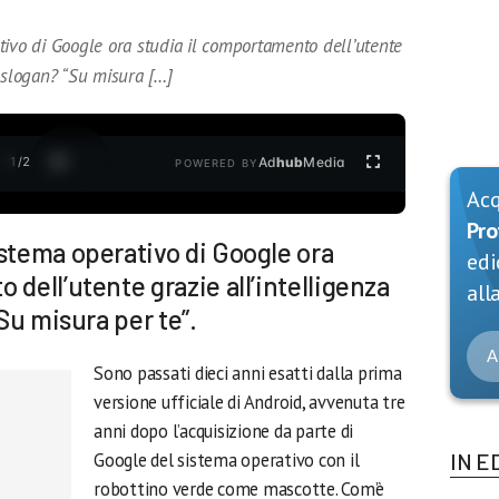
tivo di Google ora studia il comportamento dell’utente
Lo slogan? “Su misura […]
1
/
2
Ad
hub
Media
POWERED BY
Ac
Pro
istema operativo di Google ora
edi
 dell’utente grazie all’intelligenza
alla
“Su misura per te”.
A
Sono passati dieci anni esatti dalla prima
versione ufficiale di Android, avvenuta tre
anni dopo l’acquisizione da parte di
Google del sistema operativo con il
IN E
robottino verde come mascotte. Com’è