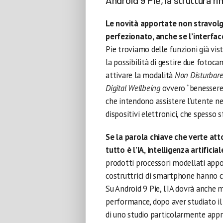
Android 9 Pie, la struttura r
Le novità apportate non stravolgo
perfezionato, anche se l’interfa
Pie troviamo delle funzioni già vi
la possibilità di gestire due fot
attivare la modalità
Non Disturbar
Digital Wellbeing
ovvero “benessere d
che intendono assistere l’utente ne
dispositivi elettronici, che spesso 
Se la parola chiave che verte atto
tutto è l’IA, intelligenza artificial
prodotti processori modellati appo
costruttrici di smartphone hanno c
Su Android 9 Pie, l’IA dovrà anche m
performance, dopo aver studiato il 
di uno studio particolarmente appr