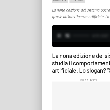
La nona edizione del sistema opera
grazie all’intelligenza artificiale. 
0:20 / 3:37
La nona edizione del s
studia il comportamento
artificiale. Lo slogan? 