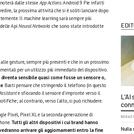
noterà dalle stesse
App Actions
. Android 9 Pie infatti
predire, la prossima attività che si è soliti lanciare dopo
temente. Il machine learning sarà sempre più
EDIT
 delle Api
Neural Networks
che sono state introdotte
alle gesture, sempre più presenti e che in un prossimo
entali per un utilizzo più immediato del dispositivo.
o diventa sensibile quasi come fosse un sensore o,
le
. Basti pensare che stringendo il telefono (in questo
Assistant
e sfiorando il sensore d’impronte verso il
L’AI
otifiche; al contrario, verso l’alto, si può richiudere.
conn
gle Pixel, Pixel XL e la seconda generazione di
REDAZI
Phone.
Tutti gli altri dispositivi i cui brand hanno
Nulla 
edranno arrivare gli aggiornamenti entro la fine