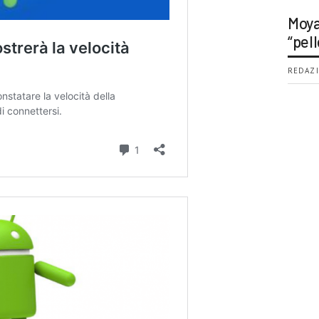
Moya
“pell
REDAZI