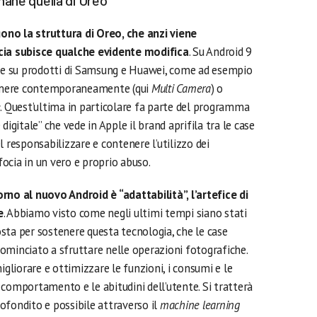
imane quella di Oreo
no la struttura di Oreo, che anzi viene
ccia subisce qualche evidente modifica
. Su Android 9
ste su prodotti di Samsung e Huawei, come ad esempio
ocamere contemporaneamente (qui
Multi Camera
) o
e
. Quest’ultima in particolare fa parte del programma
igitale” che vede in Apple il brand aprifila tra le case
l responsabilizzare e contenere l’utilizzo dei
sfocia in un vero e proprio abuso.
rno al nuovo Android è “adattabilità”, l’artefice di
e
. Abbiamo visto come negli ultimi tempi siano stati
sta per sostenere questa tecnologia, che le case
ominciato a sfruttare nelle operazioni fotografiche.
igliorare e ottimizzare le funzioni, i consumi e le
comportamento e le abitudini dell’utente. Si tratterà
ofondito e possibile attraverso il
machine learning