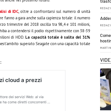
trasf
REDAZI
lisi di IDC
, oltre a confrontarsi sul numero di unità
re fanno a gara anche sulla capienza totale: il numero
Addes
zo trimestre del 2018 oscilla tra 98,4 e 101 milioni,
REDAZI
hiba a contendersi il podio rispettivamente con 38-39
Come 
milioni di HDD.
La capacità totale è salita del 31%
hosti
uest’ambito superato Seagate con una capacità totale
MARTIN
VID
: