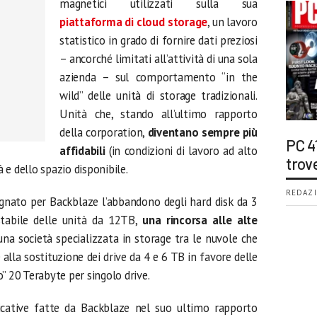
magnetici utilizzati sulla sua
piattaforma di cloud storage
, un lavoro
statistico in grado di fornire dati preziosi
– ancorché limitati all’attività di una sola
azienda – sul comportamento “in the
wild” delle unità di storage tradizionali.
Unità che, stando all’ultimo rapporto
della corporation,
diventano sempre più
PC 4
affidabili
(in condizioni di lavoro ad alto
trov
à e dello spazio disponibile.
REDAZI
nato per Backblaze l’abbandono degli hard disk da 3
stabile delle unità da 12TB,
una rincorsa alle alte
na società specializzata in storage tra le nuvole che
lla sostituzione dei drive da 4 e 6 TB in favore delle
o” 20 Terabyte per singolo drive.
ficative fatte da Backblaze nel suo ultimo rapporto