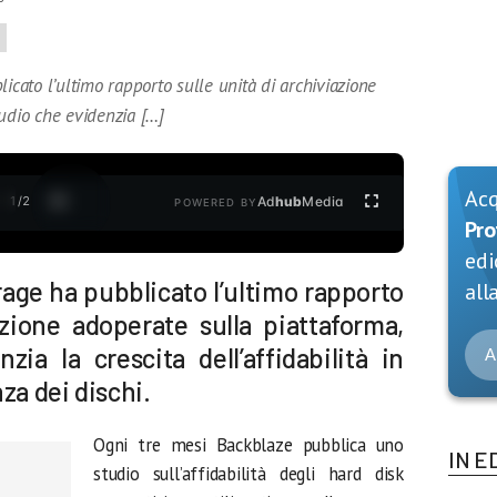
E
icato l’ultimo rapporto sulle unità di archiviazione
udio che evidenzia […]
Ac
1
/
2
Ad
hub
Media
POWERED BY
Pro
edi
rage ha pubblicato l’ultimo rapporto
alla
azione adoperate sulla piattaforma,
ia la crescita dell’affidabilità in
A
za dei dischi.
Ogni tre mesi Backblaze pubblica uno
IN E
studio sull’affidabilità degli hard disk