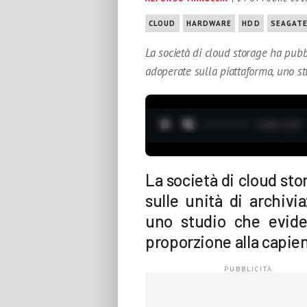
CLOUD
HARDWARE
HDD
SEAGAT
La società di cloud storage ha pubbl
adoperate sulla piattaforma, uno st
0:29 / 3:37
La società di cloud sto
sulle unità di archivi
uno studio che evidenz
proporzione alla capien