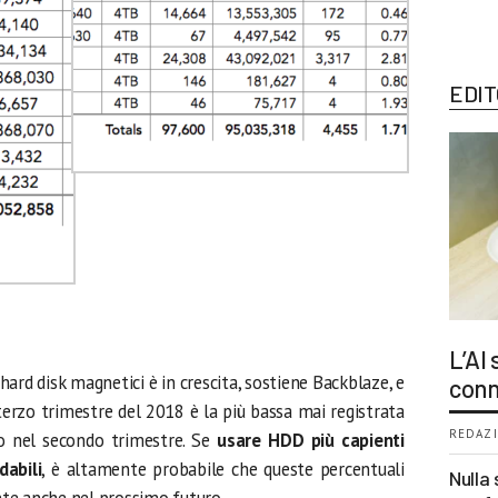
EDIT
L’AI
i hard disk magnetici è in crescita, sostiene Backblaze, e
conn
terzo trimestre del 2018 è la più bassa mai registrata
REDAZI
o nel secondo trimestre. Se
usare HDD più capienti
dabili
, è altamente probabile che queste percentuali
Nulla 
te anche nel prossimo futuro.