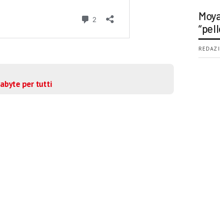
Moya
“pell
REDAZI
abyte per tutti