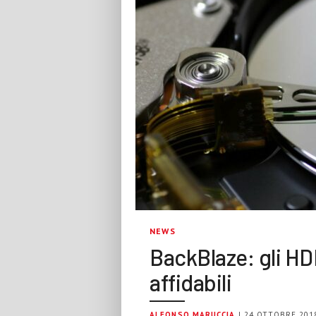
NEWS
BackBlaze: gli HDD
affidabili
ALFONSO MARUCCIA
| 24 OTTOBRE 201