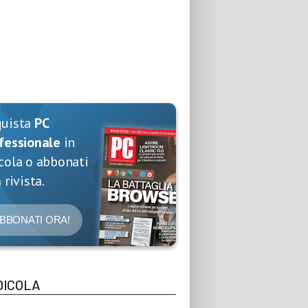
quista
PC
fessionale
in
cola o abbonati
 rivista.
BBONATI ORA!
DICOLA