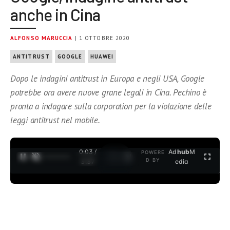
anche in Cina
ALFONSO MARUCCIA
| 1 OTTOBRE 2020
ANTITRUST
GOOGLE
HUAWEI
Dopo le indagini antitrust in Europa e negli USA, Google
potrebbe ora avere nuove grane legali in Cina. Pechino è
pronta a indagare sulla corporation per la violazione delle
leggi antitrust nel mobile.
0:04 /
Ad
hub
M
POWERE
1
/
2
D BY
3:37
edia