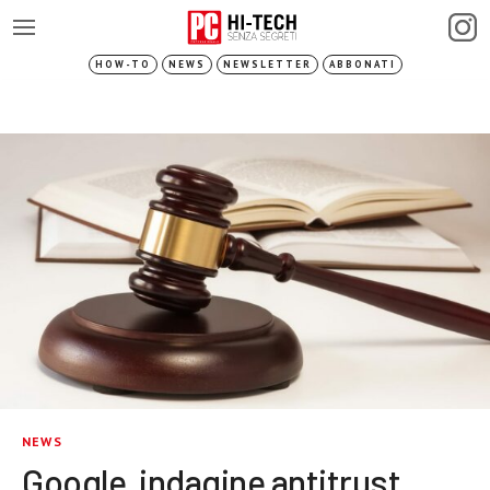
HOW-TO
NEWS
NEWSLETTER
ABBONATI
NEWS
Google, indagine antitrust