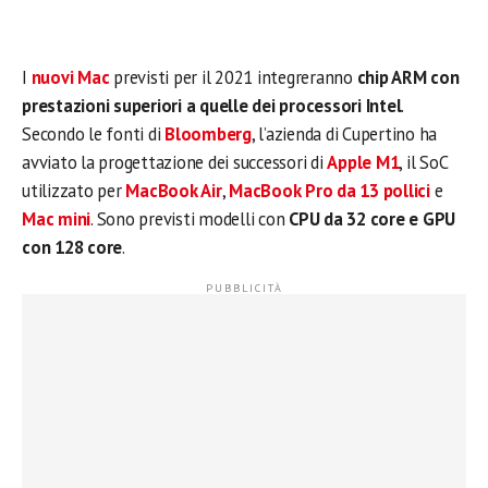
I
nuovi Mac
previsti per il 2021 integreranno
chip ARM con
prestazioni superiori a quelle dei processori Intel
.
Secondo le fonti di
Bloomberg
, l’azienda di Cupertino ha
avviato la progettazione dei successori di
Apple M1
, il SoC
utilizzato per
MacBook Air
,
MacBook Pro da 13 pollici
e
Mac mini
. Sono previsti modelli con
CPU da 32 core e GPU
con 128 core
.