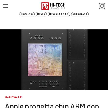
HOW-TO
NEWS
NEWSLETTER
ABBONATI
HARDWARE
Apple progetta chip ARM con