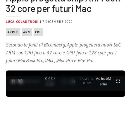
32 core per futuri Mac
LUCA COLANTUONI
| 7 DICEMBRE 2020
APPLE
ARM
CPU
Secondo le fonti di Bloomberg, Apple progetterà nuovi SoC
ARM con CPU fino a 32 core e GPU fino a 128 core per i
futuri MacBook Pro, iMac, iMac Pro e Mac Pro.
0:04 /
Ad
hub
M
POWERE
1
/
2
D BY
3:35
edia