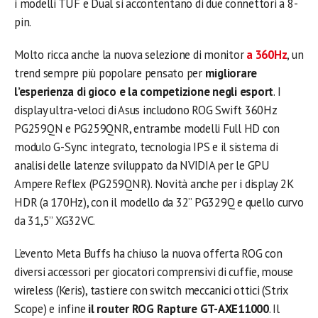
i modelli TUF e Dual si accontentano di due connettori a 8-
pin.
Molto ricca anche la nuova selezione di monitor
a 360Hz
, un
trend sempre più popolare pensato per
migliorare
l’esperienza di gioco e la competizione negli esport
. I
display ultra-veloci di Asus includono ROG Swift 360Hz
PG259QN e PG259QNR, entrambe modelli Full HD con
modulo G-Sync integrato, tecnologia IPS e il sistema di
analisi delle latenze sviluppato da NVIDIA per le GPU
Ampere Reflex (PG259QNR). Novità anche per i display 2K
HDR (a 170Hz), con il modello da 32” PG329Q e quello curvo
da 31,5” XG32VC.
L’evento Meta Buffs ha chiuso la nuova offerta ROG con
diversi accessori per giocatori comprensivi di cuffie, mouse
wireless (Keris), tastiere con switch meccanici ottici (Strix
Scope) e infine
il router ROG Rapture GT-AXE11000
. Il