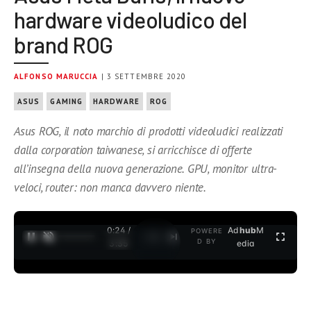
hardware videoludico del
brand ROG
ALFONSO MARUCCIA
| 3 SETTEMBRE 2020
ASUS
GAMING
HARDWARE
ROG
Asus ROG, il noto marchio di prodotti videoludici realizzati
dalla corporation taiwanese, si arricchisce di offerte
all’insegna della nuova generazione. GPU, monitor ultra-
veloci, router: non manca davvero niente.
0:24 /
Ad
hub
M
POWERE
1
/
2
D BY
3:35
edia