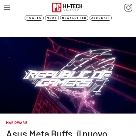
HOW-TO
NEWS
NEWSLETTER
ABBONATI
HARDWARE
Asus Meta Buffs, il nuovo