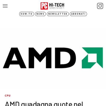
HOW-TO
NEWS
NEWSLETTER
ABBONATI
CPU
AMD guadagna quote nel