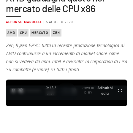
mercato delle CPU x86
ALFONSO MARUCCIA
| 6 AGOSTO 2020
AMD
CPU
MERCATO
ZEN
Zen, Ryzen EPYC: tutta la recente produzione tecnologica di
AMD contribuisce a un incremento di market share come
non si vedeva da anni. Intel è avvisata: la corporation di Lisa
Su combatte (e vince) su tutti i fronti.
0:18 /
Ad
hub
M
POWERE
1
/
2
D BY
3:37
edia