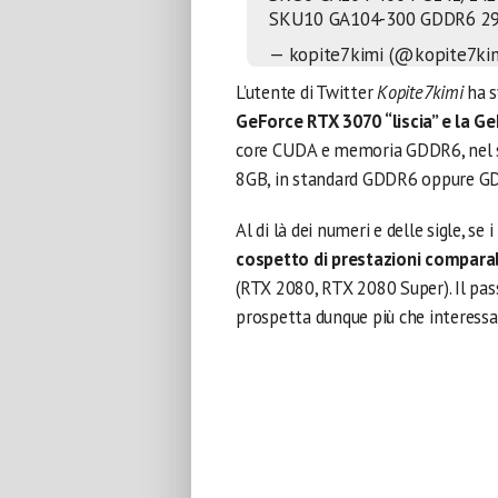
SKU10 GA104-300 GDDR6 2
— kopite7kimi (@kopite7ki
L’utente di Twitter
Kopite7kimi
ha s
GeForce RTX 3070 “liscia” e la G
core CUDA e memoria GDDR6, nel s
8GB, in standard GDDR6 oppure G
Al di là dei numeri e delle sigle, se
cospetto di prestazioni comparabi
(RTX 2080, RTX 2080 Super). Il pass
prospetta dunque più che interessan