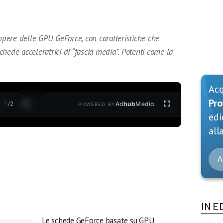
pere delle GPU GeForce, con caratteristiche che
hede acceleratrici di “fascia media”. Potenti come la
Ac
Pro
1
/
2
Ad
hub
Media
POWERED BY
edi
alla
A
IN E
Le schede GeForce basate su GPU