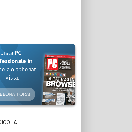
quista
PC
fessionale
in
cola o abbonati
 rivista.
BBONATI ORA!
DICOLA