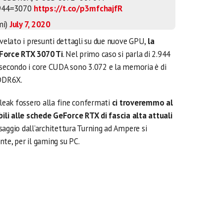
944=3070
https://t.co/p3mfchajfR
mi)
July 7, 2020
velato i presunti dettagli su due nuove GPU,
la
eForce RTX 3070 Ti
. Nel primo caso si parla di 2.944
econdo i core CUDA sono 3.072 e la memoria è di
DDR6X.
 i leak fossero alla fine confermati
ci troveremmo al
li alle schede GeForce RTX di fascia alta attuali
aggio dall’architettura Turning ad Ampere si
te, per il gaming su PC.