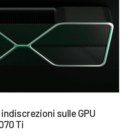
indiscrezioni sulle GPU
070 Ti