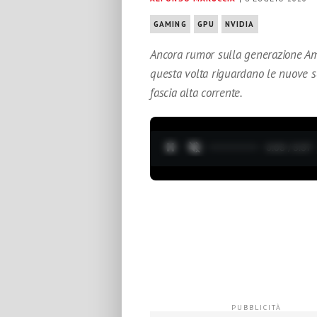
GAMING
GPU
NVIDIA
Ancora rumor sulla generazione Am
questa volta riguardano le nuove sc
fascia alta corrente.
0:04 / 3:37