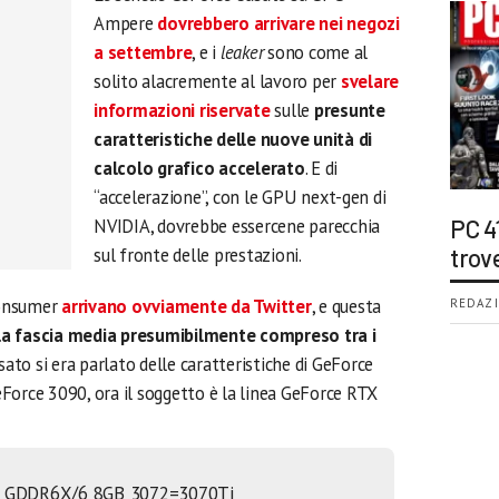
Ampere
dovrebbero arrivare nei negozi
a settembre
, e i
leaker
sono come al
solito alacremente al lavoro per
svelare
informazioni riservate
sulle
presunte
caratteristiche delle nuove unità di
calcolo grafico accelerato
. E di
“accelerazione”, con le GPU next-gen di
NVIDIA, dovrebbe essercene parecchia
PC 4
sul fronte delle prestazioni.
trov
consumer
arrivano ovviamente da Twitter
, e questa
REDAZI
la fascia media presumibilmente compreso tra i
ssato si era parlato delle caratteristiche di GeForce
Force 3090, ora il soggetto è la linea GeForce RTX
 GDDR6X/6 8GB 3072=3070Ti