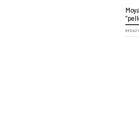
Moya
“pell
REDAZI