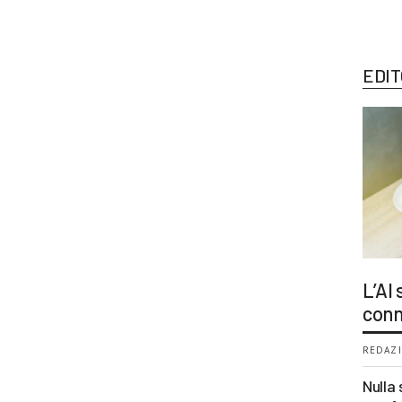
EDIT
L’AI
conn
REDAZI
Nulla 