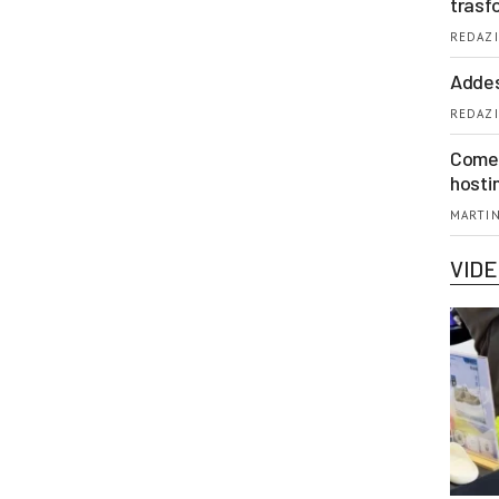
trasf
REDAZI
Addes
REDAZI
Come 
hosti
MARTIN
VID