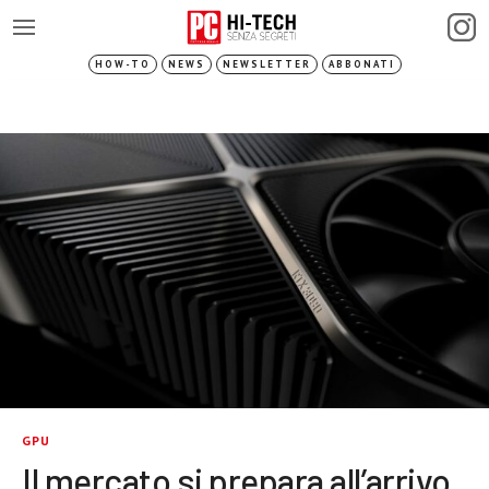
HOW-TO
NEWS
NEWSLETTER
ABBONATI
GPU
Il mercato si prepara all’arrivo