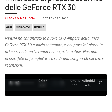
delle GeForce RTX 30
ALFONSO MARUCCIA
| 11 SETTEMBRE 2020
GPU
MERCATO
NVIDIA
NVIDIA ha annunciato le nuove GPU Ampere della linea
GeForce RTX 30 a inizio settembre, e nei prossimi giorni le
prime schede arriveranno nei negozi e online. Fioccano
prezzi, “foto di famiglia” e video di unboxing in attesa delle
recensioni.
0:04 /
Ad
hub
M
POWERE
1
/
2
D BY
3:37
edia