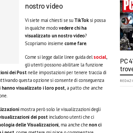
nostro video
Vi siete mai chiesti se su
TikTok
si possa
in qualche modo
vedere chi ha
visualizzato un nostro video
?
Scopriamo insieme
come fare
.
Come si legge dalle linee guida del
social
,
PC 4
gli utenti possono abilitare la funzione
trov
ioni dei Post
nelle impostazioni per tenere traccia di
 attivando questa opzione si consente di conseguenza
REDAZI
 hanno visualizzato i loro post
, a patto che anche
one.
lizzazioni
mostra però solo le visualizzazioni degli
visualizzazioni dei post
includono utenti che ci
ologia delle Visualizzazioni
, ma anche che
non ci
 i post
, come mettere mi piace o commentare.