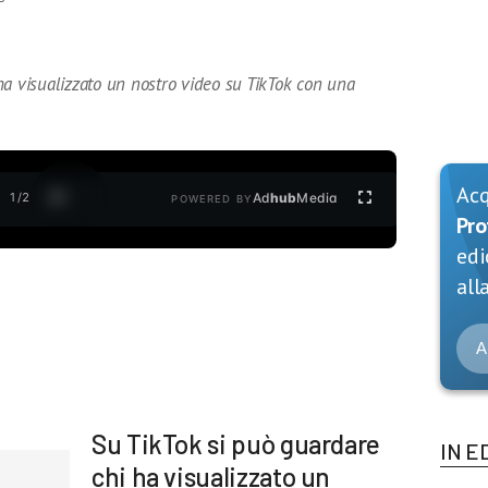
ha visualizzato un nostro video su TikTok con una
Ac
1
/
2
Ad
hub
Media
POWERED BY
Pro
edi
alla
A
Su TikTok si può guardare
IN E
chi ha visualizzato un