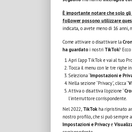
È importante notare che solo gli 
follower possono utilizzare ques
indicata, o avete meno di 16 anni,
Come attivare o disattivare la
Cron
ha guardato
i nostri
TikTok
? Ecco 
Apri l’app TikTok e vai al tuo Pro
Tocca il menu con le tre righe i
Seleziona “
Impostazioni e Priv
Nella sezione “Privacy”, clicca “
V
Attiva o disattiva l’opzione “
Cro
l’interruttore corrispondente.
Nel 2022,
TikTok
ha ripristinato a
nostro profilo, che si può sempre at
Impostazioni e Privacy
e
Visualiz