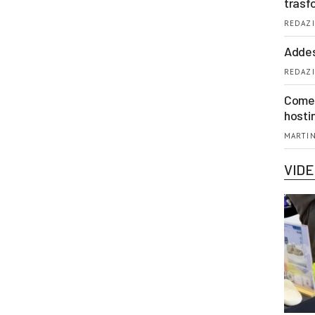
trasf
REDAZI
Addes
REDAZI
Come 
hosti
MARTIN
VID