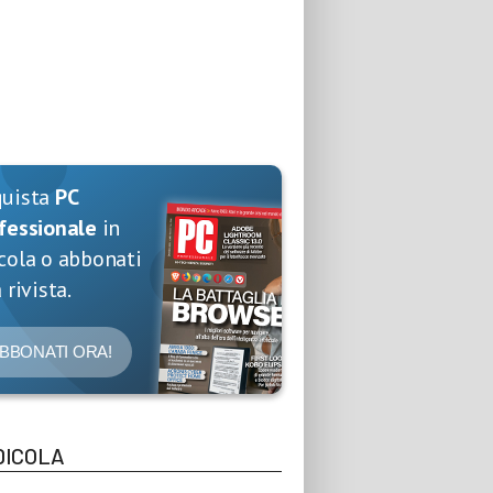
quista
PC
fessionale
in
cola o abbonati
 rivista.
BBONATI ORA!
DICOLA