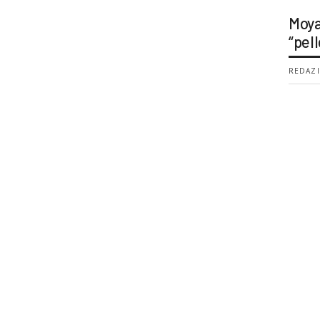
Moya
“pell
REDAZI