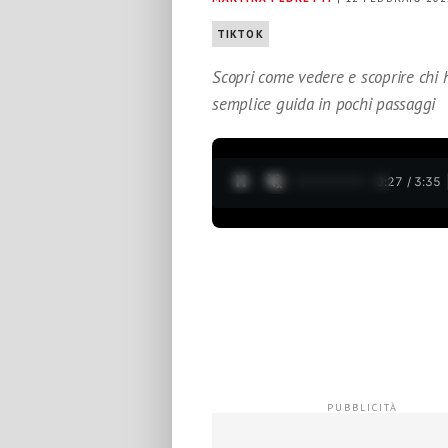
TIKTOK
Scopri come vedere e scoprire chi 
semplice guida in pochi passaggi
0:28 / 3:35