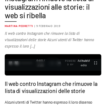
visualizzazioni alle storie: il
web si ribella
MARTINA PEDRETTI
| 9 FEBBRAIO 2019
Il web contro Instagram che rimuove la lista di
visualizzazioni delle storie Alcuni utenti di Twitter hanno
espresso il loro […]
0:04 /
Ad
hub
M
POWERE
1
/
2
D BY
3:35
edia
Il web contro Instagram che rimuove la
lista di visualizzazioni delle storie
Alcuni utenti di Twitter hanno espresso il loro dissenso