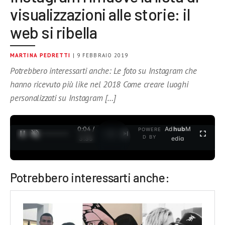
visualizzazioni alle storie: il
web si ribella
MARTINA PEDRETTI
| 9 FEBBRAIO 2019
Potrebbero interessarti anche: Le foto su Instagram che
hanno ricevuto più like nel 2018 Come creare luoghi
personalizzati su Instagram […]
0:04 /
Ad
hub
M
POWERE
1
/
2
D BY
3:35
edia
Potrebbero interessarti anche: