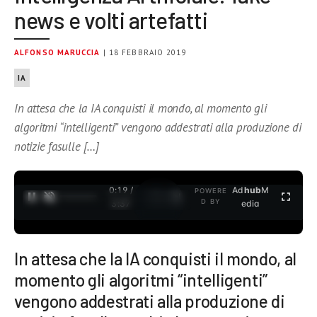
news e volti artefatti
ALFONSO MARUCCIA
| 18 FEBBRAIO 2019
IA
In attesa che la IA conquisti il mondo, al momento gli
algoritmi “intelligenti” vengono addestrati alla produzione di
notizie fasulle […]
0:19 /
Ad
hub
M
POWERE
1
/
2
D BY
3:37
edia
In attesa che la IA conquisti il mondo, al
momento gli algoritmi “intelligenti”
vengono addestrati alla produzione di