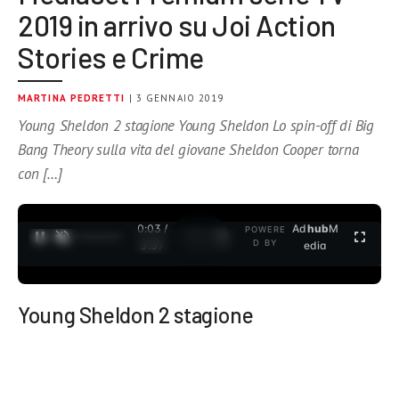
2019 in arrivo su Joi Action
Stories e Crime
MARTINA PEDRETTI
| 3 GENNAIO 2019
Young Sheldon 2 stagione Young Sheldon Lo spin-off di Big
Bang Theory sulla vita del giovane Sheldon Cooper torna
con […]
0:04 /
Ad
hub
M
POWERE
1
/
2
D BY
3:37
edia
Young Sheldon 2 stagione