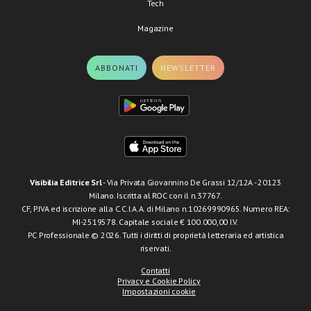
Tech
Magazine
ABBONATI
NEWSLETTER
Visibilia Editrice Srl
- Via Privata Giovannino De Grassi 12/12A - 20123
Milano. Iscritta al ROC con il n.37767.
CF, P.IVA ed iscrizione alla C.C.I.A.A. di Milano n.10269990965. Numero REA:
MI-2519578. Capitale sociale € 100.000,00 I.V.
PC Professionale © 2026. Tutti i diritti di proprietà letteraria ed artistica
riservati.
Contatti
Privacy e Cookie Policy
Impostazioni cookie