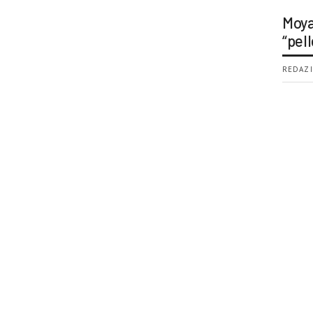
Moya
“pell
REDAZI