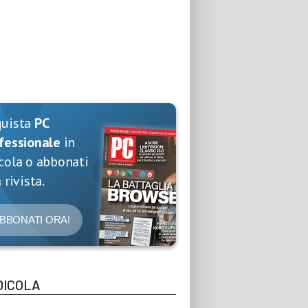
quista
PC
fessionale
in
cola o abbonati
 rivista.
BBONATI ORA!
DICOLA