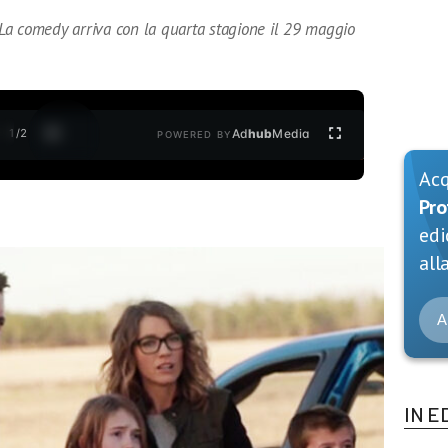
La comedy arriva con la quarta stagione il 29 maggio
1
/
2
Ad
hub
Media
POWERED BY
Ac
Pro
edi
alla
A
IN E