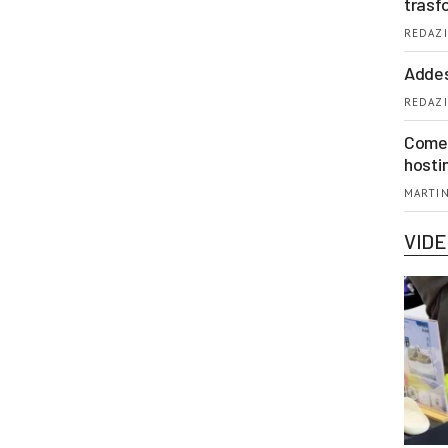
trasf
REDAZI
Addes
REDAZI
Come 
hosti
MARTIN
VID