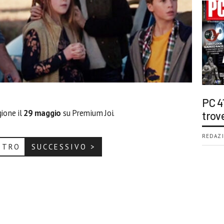
PC 4
gione il
29 maggio
su Premium Joi.
trov
REDAZI
ETRO
SUCCESSIVO >