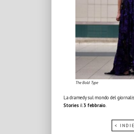
The Bold Type
La dramedy sul mondo del giornali
Stories
il
3 febbraio
.
< INDI