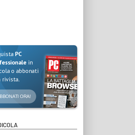
quista
PC
fessionale
in
cola o abbonati
 rivista.
BBONATI ORA!
DICOLA