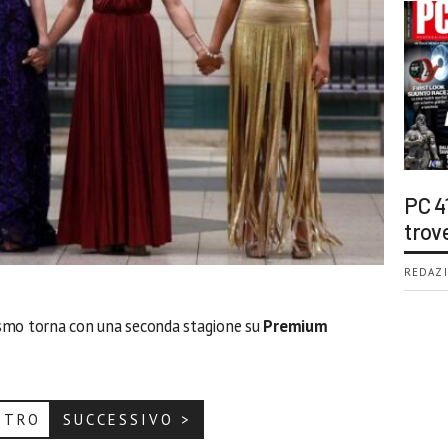
PC 4
trov
REDAZI
smo torna con una seconda stagione su
Premium
ETRO
SUCCESSIVO >