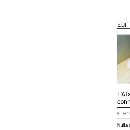
EDIT
L’AI
conn
REDAZI
Nulla 