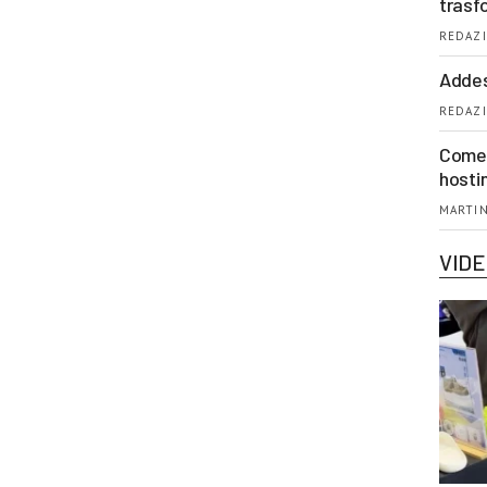
trasf
REDAZI
Addes
REDAZI
Come 
hosti
MARTIN
VID