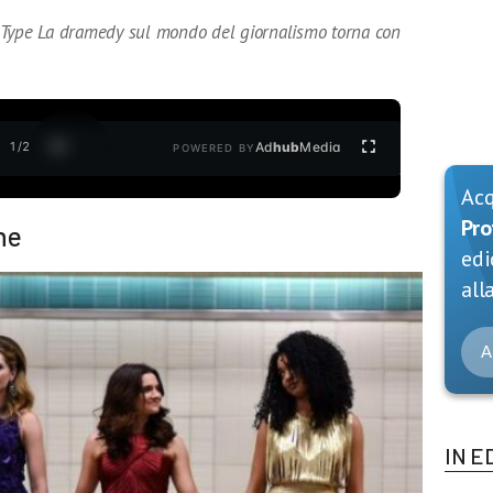
 Type La dramedy sul mondo del giornalismo torna con
1
/
2
Ad
hub
Media
POWERED BY
Ac
Pro
ne
edi
alla
A
IN E