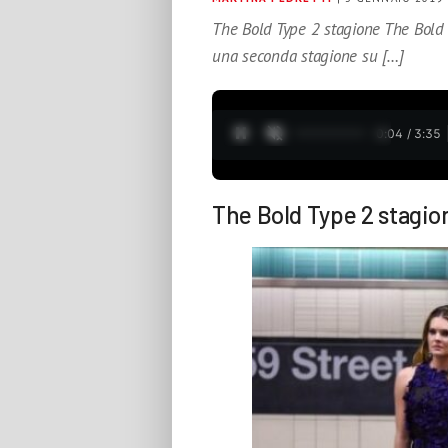
The Bold Type 2 stagione The Bold
una seconda stagione su […]
0:05 / 3:35
The Bold Type 2 stagio