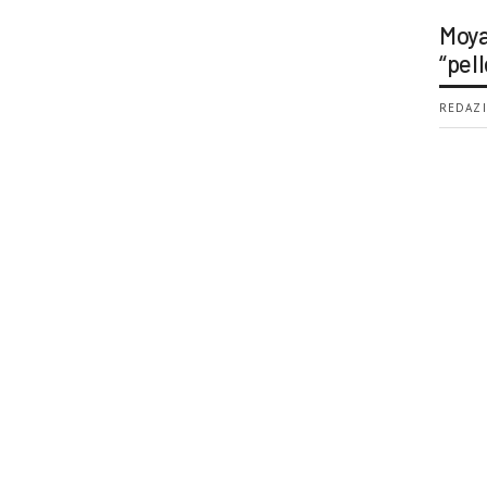
Moya
“pell
REDAZI