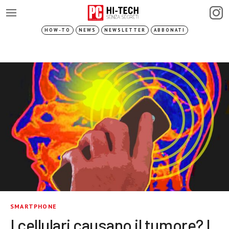
HOW-TO
NEWS
NEWSLETTER
ABBONATI
SMARTPHONE
I cellulari causano il tumore? I