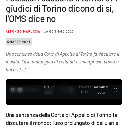
giudici di Torino dicono di sì,
l’OMS dice no
ALFONSO MARUCCIA
| 16 GENNAIO 2020
SMARTPHONE
Una sentenza della Corte di Appello di Torino fa discutere il
mondo: l’uso prolungato di cellulari e smartphone provoca
tumori […]
0:19 /
Ad
hub
M
POWERE
1
/
2
D BY
3:37
edia
Una sentenza della Corte di Appello di Torino fa
discutere il mondo: l’uso prolungato di cellulari e