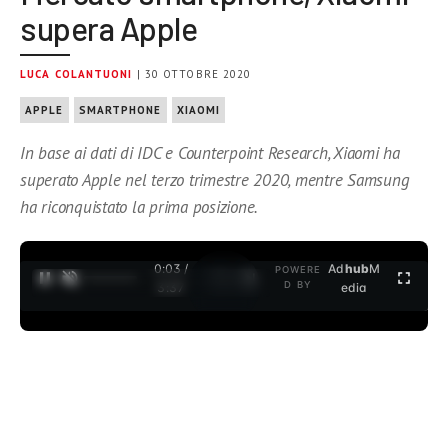
supera Apple
LUCA COLANTUONI
| 30 OTTOBRE 2020
APPLE
SMARTPHONE
XIAOMI
In base ai dati di IDC e Counterpoint Research, Xiaomi ha
superato Apple nel terzo trimestre 2020, mentre Samsung
ha riconquistato la prima posizione.
0:04 /
Ad
hub
M
POWERE
1
/
2
D BY
3:37
edia