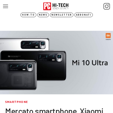
HOW-TO
NEWS
NEWSLETTER
ABBONATI
SMARTPHONE
Mercato smartphone, Xiaomi