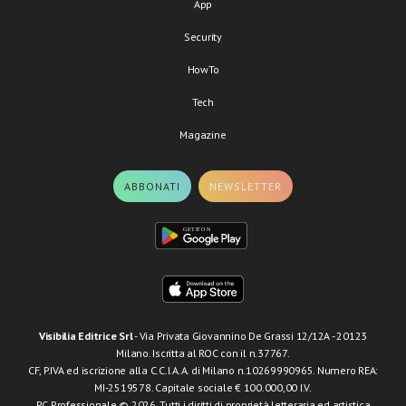
App
Security
HowTo
Tech
Magazine
ABBONATI
NEWSLETTER
Visibilia Editrice Srl
- Via Privata Giovannino De Grassi 12/12A - 20123
Milano. Iscritta al ROC con il n.37767.
CF, P.IVA ed iscrizione alla C.C.I.A.A. di Milano n.10269990965. Numero REA:
MI-2519578. Capitale sociale € 100.000,00 I.V.
PC Professionale © 2026. Tutti i diritti di proprietà letteraria ed artistica