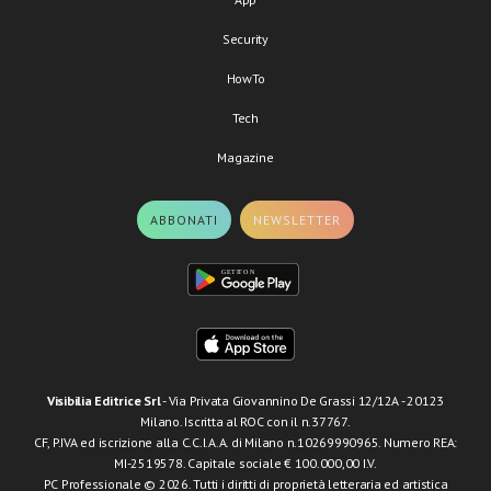
Security
HowTo
Tech
Magazine
ABBONATI
NEWSLETTER
Visibilia Editrice Srl
- Via Privata Giovannino De Grassi 12/12A - 20123
Milano. Iscritta al ROC con il n.37767.
CF, P.IVA ed iscrizione alla C.C.I.A.A. di Milano n.10269990965. Numero REA:
MI-2519578. Capitale sociale € 100.000,00 I.V.
PC Professionale © 2026. Tutti i diritti di proprietà letteraria ed artistica