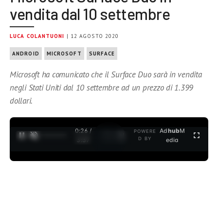
vendita dal 10 settembre
LUCA COLANTUONI
| 12 AGOSTO 2020
ANDROID
MICROSOFT
SURFACE
Microsoft ha comunicato che il Surface Duo sarà in vendita
negli Stati Uniti dal 10 settembre ad un prezzo di 1.399
dollari.
0:27 /
Ad
hub
M
POWERE
1
/
2
D BY
3:37
edia