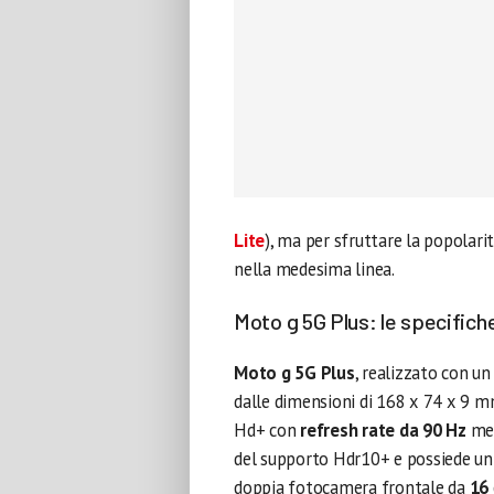
Lite
), ma per sfruttare la popolari
nella medesima linea.
Moto g 5G Plus: le specifich
Moto g 5G Plus
, realizzato con un
dalle dimensioni di 168 x 74 x 9 m
Hd+ con
refresh rate da 90 Hz
men
del supporto Hdr10+ e possiede un 
doppia fotocamera frontale da
16