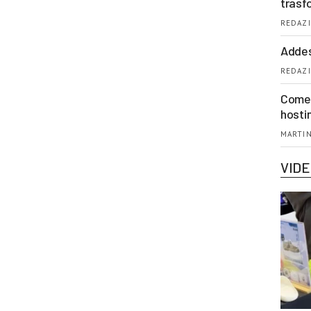
trasf
REDAZI
Addes
REDAZI
Come 
hosti
MARTIN
VID