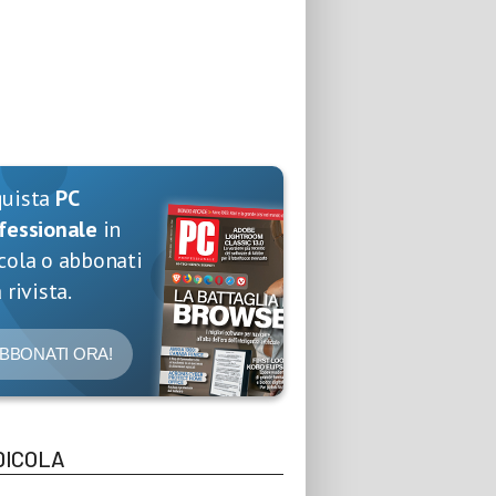
quista
PC
fessionale
in
cola o abbonati
 rivista.
BBONATI ORA!
DICOLA