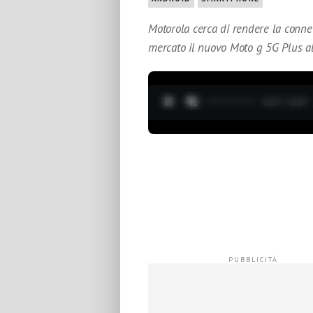
Motorola cerca di rendere la connet
mercato il nuovo Moto g 5G Plus al
0:28 / 3:37