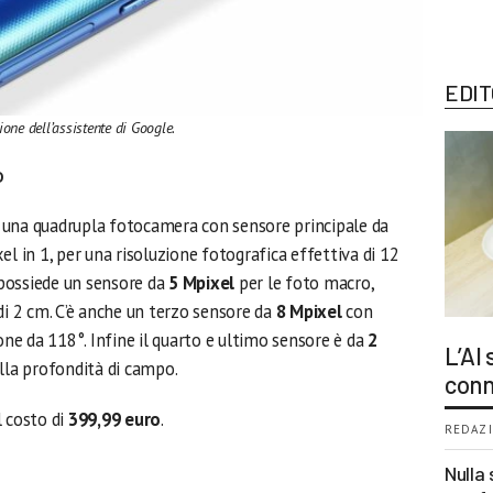
EDIT
ione dell’assistente di Google.
o
 una quadrupla fotocamera con sensore principale da
xel in 1, per una risoluzione fotografica effettiva di 12
possiede un sensore da
5 Mpixel
per le foto macro,
di 2 cm. C’è anche un terzo sensore da
8 Mpixel
con
one da 118°. Infine il quarto e ultimo sensore è da
2
L’AI
lla profondità di campo.
conn
l costo di
399,99 euro
.
REDAZI
Nulla 