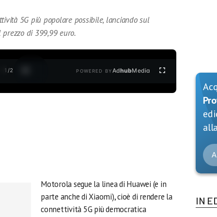
tività 5G più popolare possibile, lanciando sul
 prezzo di 399,99 euro.
1
/
2
Ad
hub
Media
POWERED BY
Ac
Pro
edi
alla
A
Motorola segue la linea di Huawei (e in
parte anche di Xiaomi), cioè di rendere la
IN E
connettività 5G più democratica