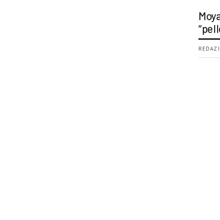
Moya
“pell
REDAZI