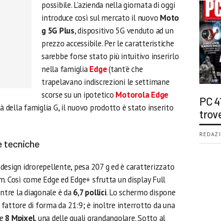
possibile. L’azienda nella giornata di oggi
introduce così sul mercato il nuovo
Moto
g 5G Plus
, dispositivo 5G venduto ad un
prezzo accessibile. Per le caratteristiche
sarebbe forse stato più intuitivo inserirlo
nella famiglia
Edge
(tant’è che
trapelavano indiscrezioni le settimane
scorse su un ipotetico
Motorola Edge
PC 4
tà della famiglia G, il nuovo prodotto è stato inserito
trov
REDAZI
e tecniche
 design idrorepellente, pesa 207 g ed è caratterizzato
m. Così come Edge ed Edge+ sfrutta un display Full
tre la diagonale è da
6,7 pollici
. Lo schermo dispone
fattore di forma da 21:9; è inoltre interrotto da una
e
8 Mpixel
, una delle quali grandangolare. Sotto al