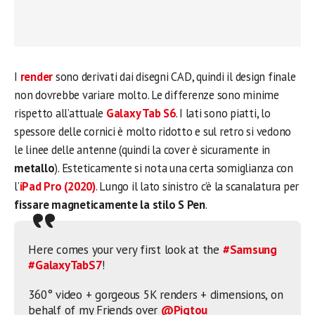
I
render
sono derivati dai disegni CAD, quindi il design finale
non dovrebbe variare molto. Le differenze sono minime
rispetto all’attuale
Galaxy Tab S6
. I lati sono piatti, lo
spessore delle cornici è molto ridotto e sul retro si vedono
le linee delle antenne (quindi la cover è sicuramente in
metallo
). Esteticamente si nota una certa somiglianza con
l’
iPad Pro (2020)
. Lungo il lato sinistro c’è la scanalatura per
fissare magneticamente la stilo S Pen
.
Here comes your very first look at the
#Samsung
#GalaxyTabS7
!
360° video + gorgeous 5K renders + dimensions, on
behalf of my Friends over
@Pigtou_