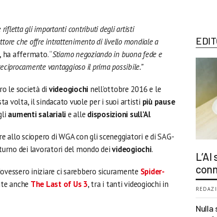
ifletta gli importanti contributi degli artisti
EDIT
tore che offre intrattenimento di livello mondiale a
“, ha affermato. “
Stiamo negoziando in buona fede e
eciprocamente vantaggioso il prima possibile.”
o le società di
videogiochi
nell’ottobre 2016 e le
 volta, il sindacato vuole per i suoi artisti
più pause
gli
aumenti salariali
e alle
disposizioni sull’AI
.
re allo sciopero di WGA con gli sceneggiatori e di SAG-
 turno dei lavoratori del mondo dei
videogiochi
.
L’AI
conn
e dovessero iniziare ci sarebbero sicuramente
Spider-
nte anche
The Last of Us 3
, tra i tanti videogiochi in
REDAZI
Nulla 