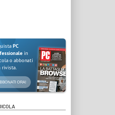
quista
PC
fessionale
in
cola o abbonati
 rivista.
BBONATI ORA!
DICOLA