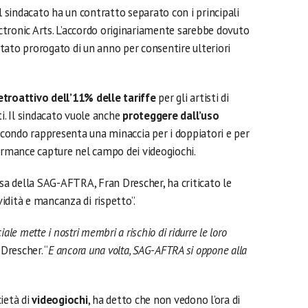
 il sindacato ha un contratto separato con i principali
lectronic Arts. L’accordo originariamente sarebbe dovuto
tato prorogato di un anno per consentire ulteriori
troattivo dell’11% delle tariffe
per gli artisti di
ti. Il sindacato vuole anche
proteggere dall’uso
econdo rappresenta una minaccia per i doppiatori e per
formance capture nel campo dei videogiochi.
ssa della SAG-AFTRA, Fran Drescher, ha criticato le
vidità e mancanza di rispetto”.
ciale mette i nostri membri a rischio di ridurre le loro
Drescher. “
E ancora una volta, SAG-AFTRA si oppone alla
ietà di
videogiochi
, ha detto che non vedono l’ora di