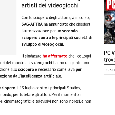
artisti dei videogiochi
Con lo sciopero degli attori già in corso,
SAG-AFTRA
ha annunciato che chiederà
l’autorizzazione per un
secondo
sciopero contro le principali società di
sviluppo di videogiochi.
PC 4
Il sindacato
ha affermato
che i colloqui
trov
tori del mondo dei
videogiochi
hanno raggiunto uno
zazione allo
sciopero
è necessario come leva
per
REDAZI
zione dall’intelligenza artificiale
.
sciopero
il 13 luglio contro i principali Studios,
mondo, per tutelare gli attori. Per il momento i
ori cinematografici e televisivi non sono ripresi, e non