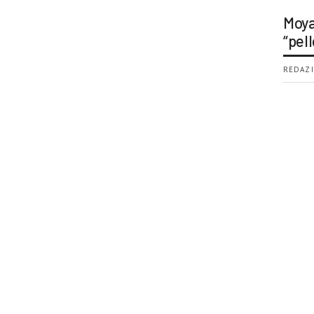
Moya
“pell
REDAZI