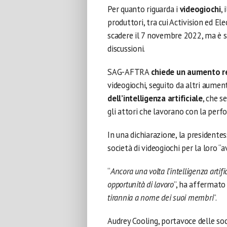
Per quanto riguarda i
videogiochi
,
produttori, tra cui Activision ed E
scadere il 7 novembre 2022, ma è s
discussioni.
SAG-AFTRA
chiede un aumento re
videogiochi, seguito da altri aumen
dell’intelligenza artificiale
, che s
gli attori che lavorano con la per
In una dichiarazione, la presidente
società di videogiochi per la loro “a
“
Ancora una volta l’intelligenza artifi
opportunità di lavoro
”, ha affermato 
tirannia a nome dei suoi membri
”.
Audrey Cooling, portavoce delle soc