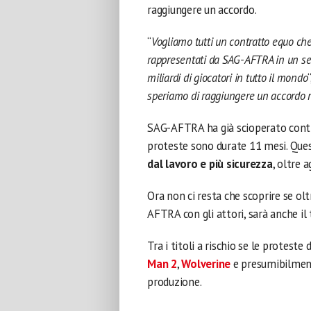
raggiungere un accordo.
“
Vogliamo tutti un contratto equo che r
rappresentati da SAG-AFTRA in un set
miliardi di giocatori in tutto il mondo
speriamo di raggiungere un accordo r
SAG-AFTRA ha già scioperato contr
proteste sono durate 11 mesi. Questa
dal lavoro e più sicurezza
, oltre a
Ora non ci resta che scoprire se olt
AFTRA con gli attori, sarà anche il
Tra i titoli a rischio se le protest
Man 2
,
Wolverine
e presumibilme
produzione.