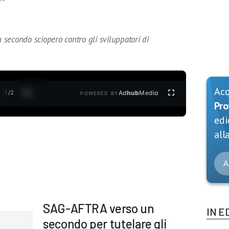
secondo sciopero contro gli sviluppatori di
Ac
1
/
2
Ad
hub
Media
POWERED BY
Pro
edi
alla
A
SAG-AFTRA verso un
IN E
secondo per tutelare gli