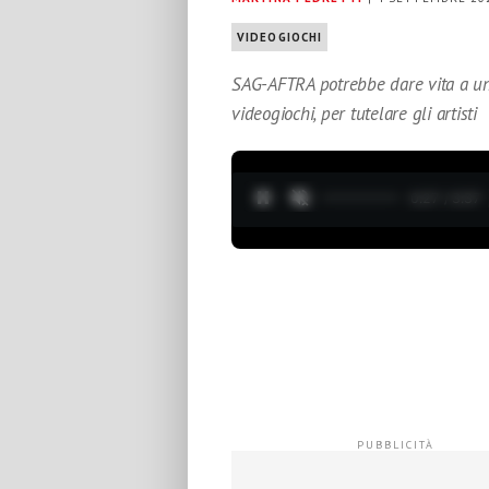
VIDEOGIOCHI
SAG-AFTRA potrebbe dare vita a un 
videogiochi, per tutelare gli artisti
0:28 / 3:37