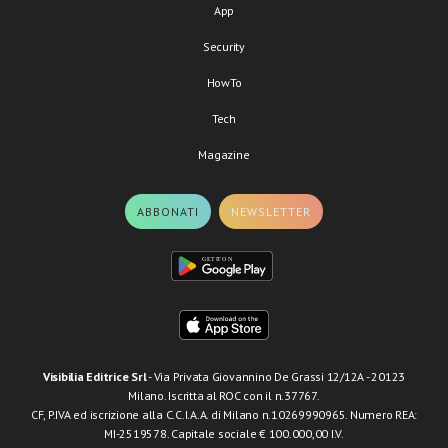
App
Security
HowTo
Tech
Magazine
ABBONATI
NEWSLETTER
Visibilia Editrice Srl
- Via Privata Giovannino De Grassi 12/12A - 20123
Milano. Iscritta al ROC con il n.37767.
CF, P.IVA ed iscrizione alla C.C.I.A.A. di Milano n.10269990965. Numero REA:
MI-2519578. Capitale sociale € 100.000,00 I.V.