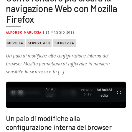
navigazione Web con Mozilla
Firefox
ALFONSO MARUCCIA
| 13 MAGGIO 2019
MOZILLA
SERVIZI WEB
SICUREZZA
Un paio di modifiche alla configurazione interna del
browser Mozilla permettono di rafforzare in maniera
sensibile la sicurezza e la […]
0:19 /
Ad
hub
M
POWERE
1
/
2
D BY
3:37
edia
Un paio di modifiche alla
configurazione interna del browser