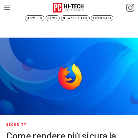
HOW-TO
NEWS
NEWSLETTER
ABBONATI
SECURITY
Come rendere più sicura la