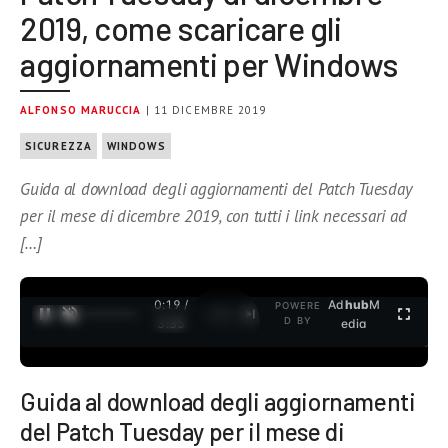
2019, come scaricare gli
aggiornamenti per Windows
ALFONSO MARUCCIA
| 11 DICEMBRE 2019
SICUREZZA
WINDOWS
Guida al download degli aggiornamenti del Patch Tuesday
per il mese di dicembre 2019, con tutti i link necessari ad
[…]
0:19 /
Ad
hub
M
POWERE
1
/
2
D BY
3:35
edia
Guida al download degli aggiornamenti
del Patch Tuesday per il mese di