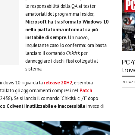
le responsabilità della QA ai tester
amatoriali del programma Insider,
Microsoft ha trasformato Windows 10
nella piattaforma informatica più
instabile di sempre
. Un nuovo,
inquietante caso lo conferma: ora basta
lanciare il comando
Chkdsk
per
danneggiare i dischi fissi collegati al
PC 4
sistema.
trov
indows 10 riguarda la
release 20H2
, e sembra
REDAZI
stallato gli aggiornamenti compresi nel
Patch
438). Se si lancia il comando “Chkdsk c: /f” dopo
sco C diventi inutilizzabile e inaccessibile
invece di