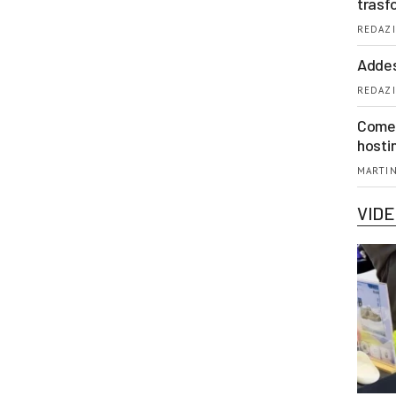
trasf
REDAZI
Addes
REDAZI
Come 
hosti
MARTIN
VID