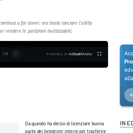
ntinua a far danni: ora basta lanciare l’utility
r rendere le partizioni inutilizzabili.
Ac
1
/
2
Ad
hub
Media
POWERED BY
Pro
edi
alla
A
IN E
Da quando ha deciso di licenziare buona
parte dei
betatester
interni per trasferire