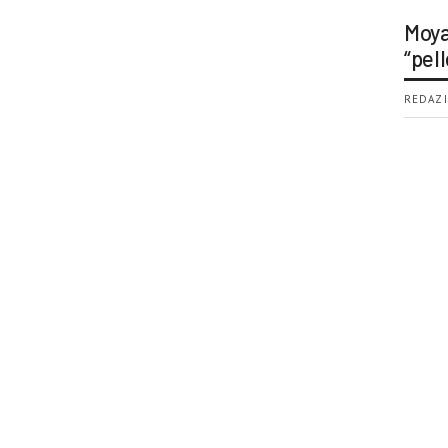
Moya
“pell
REDAZI