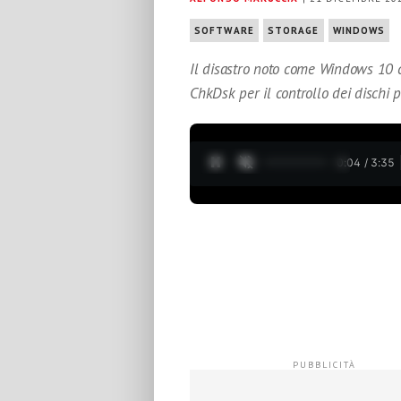
SOFTWARE
STORAGE
WINDOWS
Il disastro noto come Windows 10 co
ChkDsk per il controllo dei dischi pe
0:05 / 3:35