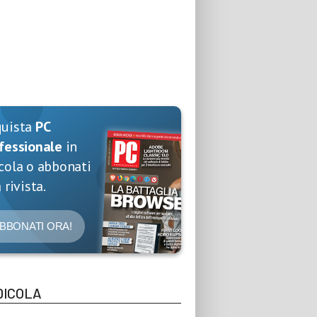
quista
PC
fessionale
in
cola o abbonati
 rivista.
BBONATI ORA!
DICOLA