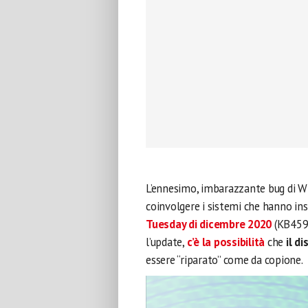
L’ennesimo, imbarazzante bug di W
coinvolgere i sistemi che hanno in
Tuesday di dicembre 2020
(KB4592
l’update,
c’è la possibilità
che
il di
essere “riparato” come da copione.