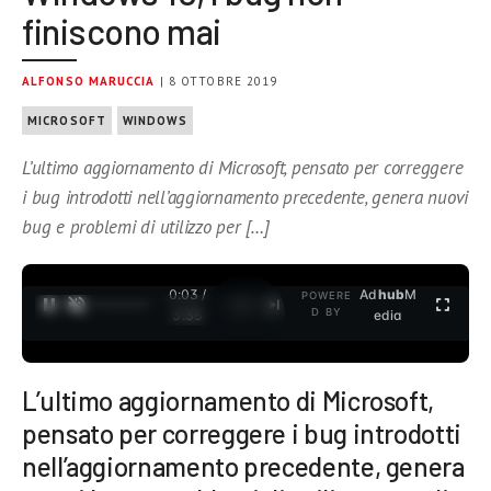
finiscono mai
ALFONSO MARUCCIA
| 8 OTTOBRE 2019
MICROSOFT
WINDOWS
L’ultimo aggiornamento di Microsoft, pensato per correggere
i bug introdotti nell’aggiornamento precedente, genera nuovi
bug e problemi di utilizzo per […]
0:04 /
Ad
hub
M
POWERE
1
/
2
D BY
3:35
edia
L’ultimo aggiornamento di Microsoft,
pensato per correggere i bug introdotti
nell’aggiornamento precedente, genera