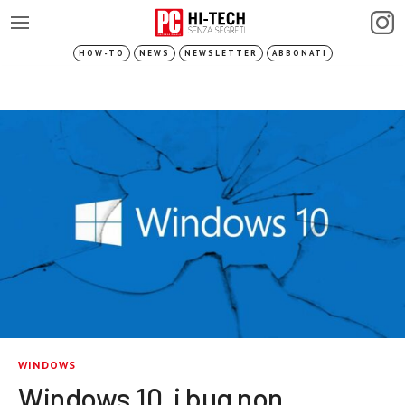
HOW-TO
NEWS
NEWSLETTER
ABBONATI
WINDOWS
Windows 10, i bug non