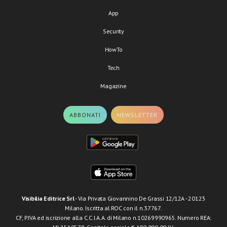
App
Security
HowTo
Tech
Magazine
ABBONATI
NEWSLETTER
Visibilia Editrice Srl
- Via Privata Giovannino De Grassi 12/12A - 20123
Milano. Iscritta al ROC con il n.37767.
CF, P.IVA ed iscrizione alla C.C.I.A.A. di Milano n.10269990965. Numero REA: