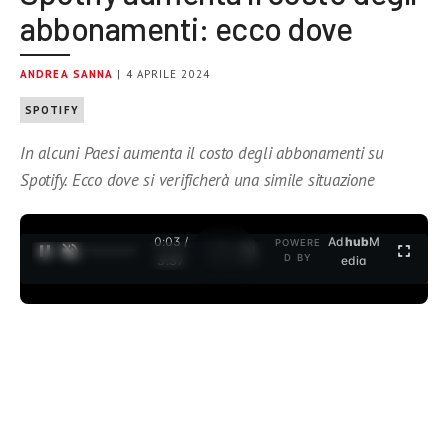
abbonamenti: ecco dove
ANDREA SANNA
| 4 APRILE 2024
SPOTIFY
In alcuni Paesi aumenta il costo degli abbonamenti su
Spotify. Ecco dove si verificherà una simile situazione
0:04 /
Ad
hub
M
POWERE
1
/
2
D BY
3:37
edia