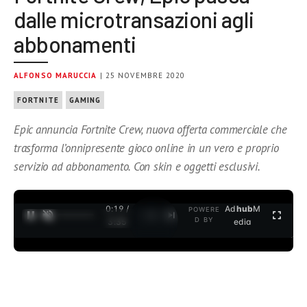
dalle microtransazioni agli
abbonamenti
ALFONSO MARUCCIA
| 25 NOVEMBRE 2020
FORTNITE
GAMING
Epic annuncia Fortnite Crew, nuova offerta commerciale che
trasforma l’onnipresente gioco online in un vero e proprio
servizio ad abbonamento. Con skin e oggetti esclusivi.
0:19 /
Ad
hub
M
POWERE
1
/
2
D BY
3:35
edia