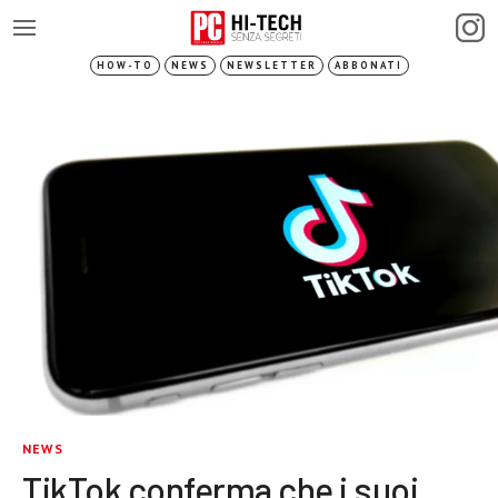
HOW-TO
NEWS
NEWSLETTER
ABBONATI
NEWS
TikTok conferma che i suoi