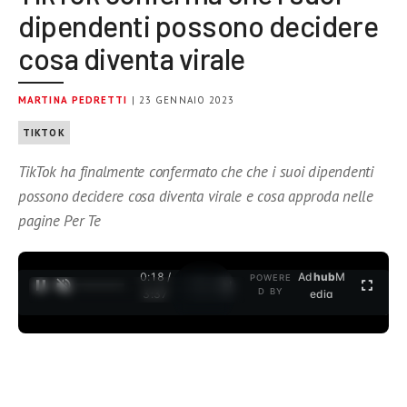
dipendenti possono decidere
cosa diventa virale
MARTINA PEDRETTI
| 23 GENNAIO 2023
TIKTOK
TikTok ha finalmente confermato che che i suoi dipendenti
possono decidere cosa diventa virale e cosa approda nelle
pagine Per Te
0:18 /
Ad
hub
M
POWERE
1
/
2
D BY
3:37
edia