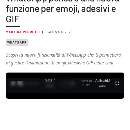
funzione per emoji, adesivi e
GIF
MARTINA PEDRETTI
| 6 GENNAIO 2025
WHATSAPP
Scopri la nuova funzionalità di WhatsApp che ti permetterà
di gestire l’animazione di emoji, adesivi e GIF nelle chat
0:04 /
Ad
hub
M
POWERE
1
/
2
D BY
3:37
edia