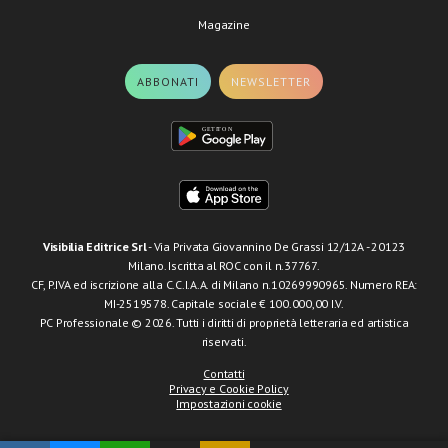
Magazine
ABBONATI
NEWSLETTER
Visibilia Editrice Srl
- Via Privata Giovannino De Grassi 12/12A - 20123
Milano. Iscritta al ROC con il n.37767.
CF, P.IVA ed iscrizione alla C.C.I.A.A. di Milano n.10269990965. Numero REA:
MI-2519578. Capitale sociale € 100.000,00 I.V.
PC Professionale © 2026. Tutti i diritti di proprietà letteraria ed artistica
riservati.
Contatti
Privacy e Cookie Policy
Impostazioni cookie