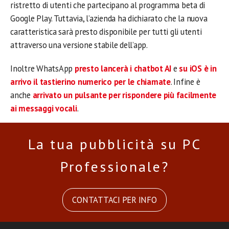
ristretto di utenti che partecipano al programma beta di
Google Play. Tuttavia, l’azienda ha dichiarato che la nuova
caratteristica sarà presto disponibile per tutti gli utenti
attraverso una versione stabile dell’app.
Inoltre WhatsApp
presto lancerà i chatbot AI
e
su iOS è in
arrivo il tastierino numerico per le chiamate
. Infine è
anche
arrivato un pulsante per rispondere più facilmente
ai messaggi vocali
.
La tua pubblicità su PC
Professionale?
CONTATTACI PER INFO