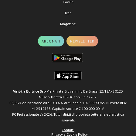
HowTo
Tech
Magazine
ABBONATI
NEWSLETTER
Visibilia Editrice Srl
- Via Privata Giovannino De Grassi 12/12A - 20123
Milano. Iscritta al ROC con il n.37767.
CF, P.IVA ed iscrizione alla C.C.I.A.A. di Milano n.10269990965. Numero REA:
MI-2519578. Capitale sociale € 100.000,00 I.V.
PC Professionale © 2026. Tutti i diritti di proprietà letteraria ed artistica
riservati.
Contatti
Privacy e Cookie Policy