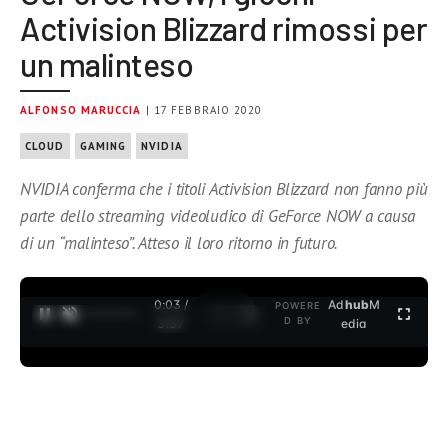
Activision Blizzard rimossi per
un malinteso
ALFONSO MARUCCIA
| 17 FEBBRAIO 2020
CLOUD
GAMING
NVIDIA
NVIDIA conferma che i titoli Activision Blizzard non fanno più
parte dello streaming videoludico di GeForce NOW a causa
di un “malinteso”. Atteso il loro ritorno in futuro.
0:03 /
Ad
hub
M
POWERE
1
/
2
D BY
3:37
edia