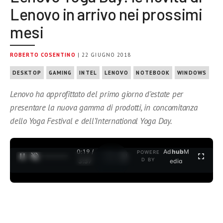
Lenovo in arrivo nei prossimi
mesi
ROBERTO COSENTINO
| 22 GIUGNO 2018
DESKTOP
GAMING
INTEL
LENOVO
NOTEBOOK
WINDOWS
Lenovo ha approfittato del primo giorno d’estate per
presentare la nuova gamma di prodotti, in concomitanza
dello Yoga Festival e dell’International Yoga Day.
0:19 /
Ad
hub
M
POWERE
1
/
2
D BY
3:37
edia