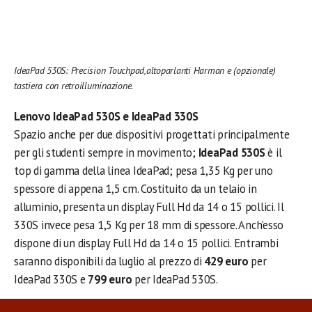
IdeaPad 530S: Precision Touchpad,altoparlanti Harman e (opzionale)
tastiera con retroilluminazione.
Lenovo IdeaPad 530S e IdeaPad 330S
Spazio anche per due dispositivi progettati principalmente
per gli studenti sempre in movimento;
IdeaPad 530S
è il
top di gamma della linea IdeaPad; pesa 1,35 Kg per uno
spessore di appena 1,5 cm. Costituito da un telaio in
alluminio, presenta un display Full Hd da 14 o 15 pollici. Il
330S invece pesa 1,5 Kg per 18 mm di spessore. Anch’esso
dispone di un display Full Hd da 14 o 15 pollici. Entrambi
saranno disponibili da luglio al prezzo di
429 euro
per
IdeaPad 330S e
799 euro
per IdeaPad 530S.