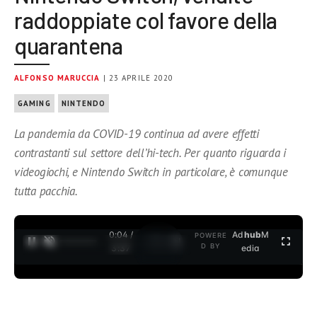
raddoppiate col favore della
quarantena
ALFONSO MARUCCIA
| 23 APRILE 2020
GAMING
NINTENDO
La pandemia da COVID-19 continua ad avere effetti
contrastanti sul settore dell’hi-tech. Per quanto riguarda i
videogiochi, e Nintendo Switch in particolare, è comunque
tutta pacchia.
0:04 /
Ad
hub
M
POWERE
1
/
2
D BY
3:37
edia