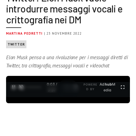
introdurre messaggi vocali e
crittografia nei DM
MARTINA PEDRETTI
| 23 NOVEMBRE 2022
TWITTER
Elon Musk pensa a una rivoluzione per i messaggi diretti di
Twitter, tra crittografia, messaggi vocali e videochat
0:04 /
Ad
hub
M
POWERE
1
/
2
D BY
3:37
edia