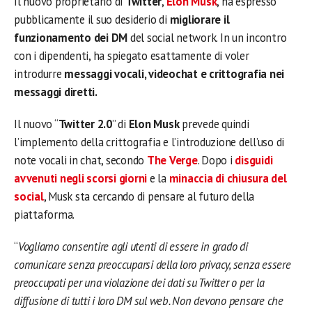
Il nuovo proprietario di
Twitter
,
Elon Musk
, ha espresso
pubblicamente il suo desiderio di
migliorare il
funzionamento dei DM
del social network. In un incontro
con i dipendenti, ha spiegato esattamente di voler
introdurre
messaggi vocali, videochat e crittografia nei
messaggi diretti.
Il nuovo “
Twitter 2.0
” di
Elon Musk
prevede quindi
l’implemento della crittografia e l’introduzione dell’uso di
note vocali in chat, secondo
The Verge
. Dopo i
disguidi
avvenuti negli scorsi giorni
e la
minaccia di chiusura del
social
, Musk sta cercando di pensare al futuro della
piattaforma.
“
Vogliamo consentire agli utenti di essere in grado di
comunicare senza preoccuparsi della loro privacy, senza essere
preoccupati per una violazione dei dati su Twitter o per la
diffusione di tutti i loro DM sul web. Non devono pensare che