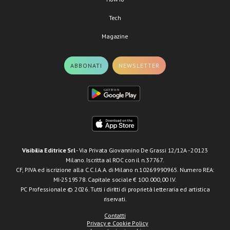
Tech
Magazine
ABBONATI
NEWSLETTER
Visibilia Editrice Srl
- Via Privata Giovannino De Grassi 12/12A - 20123
Milano. Iscritta al ROC con il n.37767.
CF, P.IVA ed iscrizione alla C.C.I.A.A. di Milano n.10269990965. Numero REA:
MI-2519578. Capitale sociale € 100.000,00 I.V.
PC Professionale © 2026. Tutti i diritti di proprietà letteraria ed artistica
riservati.
Contatti
Privacy e Cookie Policy